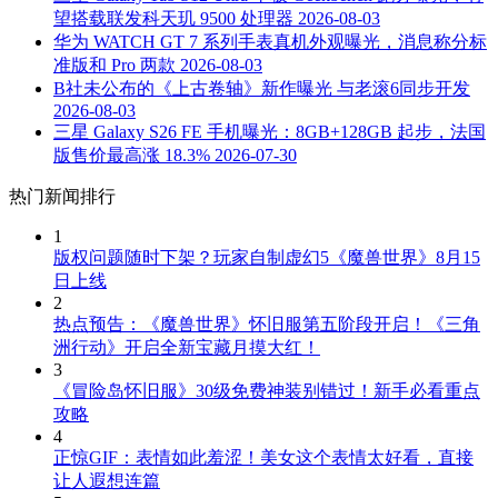
望搭载联发科天玑 9500 处理器
2026-08-03
华为 WATCH GT 7 系列手表真机外观曝光，消息称分标
准版和 Pro 两款
2026-08-03
B社未公布的《上古卷轴》新作曝光 与老滚6同步开发
2026-08-03
三星 Galaxy S26 FE 手机曝光：8GB+128GB 起步，法国
版售价最高涨 18.3%
2026-07-30
热门新闻排行
1
版权问题随时下架？玩家自制虚幻5《魔兽世界》8月15
日上线
2
热点预告：《魔兽世界》怀旧服第五阶段开启！《三角
洲行动》开启全新宝藏月摸大红！
3
《冒险岛怀旧服》30级免费神装别错过！新手必看重点
攻略
4
正惊GIF：表情如此羞涩！美女这个表情太好看，直接
让人遐想连篇