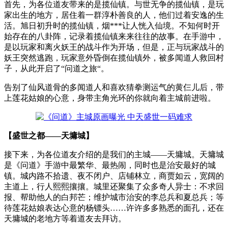
首先，为各位道友带来的是揽仙镇。与世无争的揽仙镇，是玩
家出生的地方，居住着一群淳朴善良的人，他们过着安逸的生
活。旭日初升时的揽仙镇，烟***让人恍入仙境。不知何时开
始存在的八卦阵，记录着揽仙镇来来往往的故事。在手游中，
是以玩家和离火妖王的战斗作为开场，但是，正与玩家战斗的
妖王突然逃跑，玩家意外昏倒在揽仙镇外，被多闻道人救回村
子，从此开启了“问道之旅“。
告别了仙风道骨的多闻道人和喜欢猜拳测运气的黄仨儿后，带
上莲花姑娘的心意，身带主角光环的你就向着主城前进啦。
【盛世之都——天墉城】
接下来，为各位道友介绍的是我们的主城——天墉城。天墉城
是《问道》手游中最繁华、最热闹，同时也是治安最好的城
镇。城内路不拾遗、夜不闭户、店铺林立，商贾如云，宽阔的
主道上，行人熙熙攘攘。城里还聚集了众多奇人异士：不求回
报、帮助他人的白邦芒；维护城市治安的李总兵和夏总兵；等
待莲花姑娘表达心意的杨镖头……许许多多熟悉的面孔，还在
天墉城的老地方等着道友去拜访。