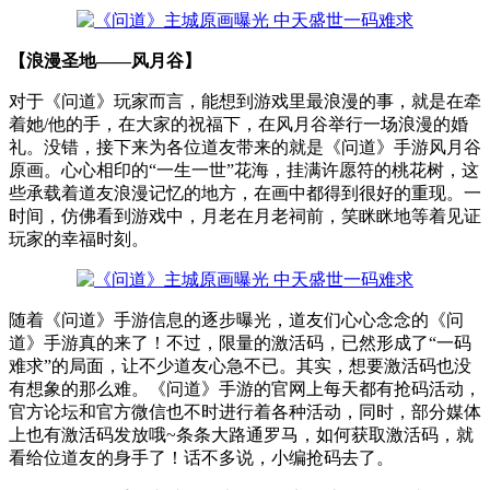
【浪漫圣地——风月谷】
对于《问道》玩家而言，能想到游戏里最浪漫的事，就是在牵
着她/他的手，在大家的祝福下，在风月谷举行一场浪漫的婚
礼。没错，接下来为各位道友带来的就是《问道》手游风月谷
原画。心心相印的“一生一世”花海，挂满许愿符的桃花树，这
些承载着道友浪漫记忆的地方，在画中都得到很好的重现。一
时间，仿佛看到游戏中，月老在月老祠前，笑眯眯地等着见证
玩家的幸福时刻。
随着《问道》手游信息的逐步曝光，道友们心心念念的《问
道》手游真的来了！不过，限量的激活码，已然形成了“一码
难求”的局面，让不少道友心急不已。其实，想要激活码也没
有想象的那么难。《问道》手游的官网上每天都有抢码活动，
官方论坛和官方微信也不时进行着各种活动，同时，部分媒体
上也有激活码发放哦~条条大路通罗马，如何获取激活码，就
看给位道友的身手了！话不多说，小编抢码去了。