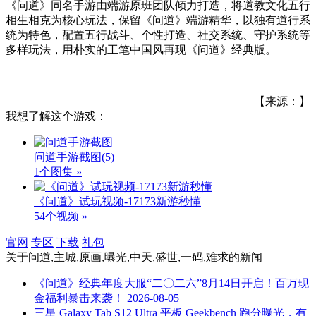
《问道》同名手游由端游原班团队倾力打造，将道教文化五行
相生相克为核心玩法，保留《问道》端游精华，以独有道行系
统为特色，配置五行战斗、个性打造、社交系统、守护系统等
多样玩法，用朴实的工笔中国风再现《问道》经典版。
【来源：】
我想了解这个游戏：
问道手游截图
(5)
1个图集 »
《问道》试玩视频-17173新游秒懂
54个视频 »
官网
专区
下载
礼包
关于
问道,主城,原画,曝光,中天,盛世,一码,难求
的新闻
《问道》经典年度大服“二〇二六”8月14日开启！百万现
金福利暴击来袭！
2026-08-05
三星 Galaxy Tab S12 Ultra 平板 Geekbench 跑分曝光，有