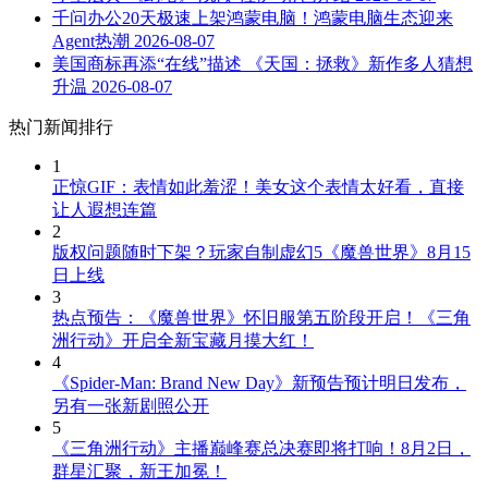
千问办公20天极速上架鸿蒙电脑！鸿蒙电脑生态迎来
Agent热潮
2026-08-07
美国商标再添“在线”描述 《天国：拯救》新作多人猜想
升温
2026-08-07
热门新闻排行
1
正惊GIF：表情如此羞涩！美女这个表情太好看，直接
让人遐想连篇
2
版权问题随时下架？玩家自制虚幻5《魔兽世界》8月15
日上线
3
热点预告：《魔兽世界》怀旧服第五阶段开启！《三角
洲行动》开启全新宝藏月摸大红！
4
《Spider-Man: Brand New Day》新预告预计明日发布，
另有一张新剧照公开
5
《三角洲行动》主播巅峰赛总决赛即将打响！8月2日，
群星汇聚，新王加冕！