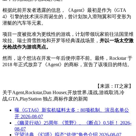
根据此前开发者透露的信息，《Agent》最初是作为《GTA
4》引擎的技术演示而诞生的，曾计划加入滑翔翼和可变形为
潜艇的汽车等元素。
项目一度被批准为更线性的游戏，计划带领玩家前往法国里维
埃拉、瑞士滑雪胜地和开罗等经典谍战场景，
并以一场太空激
光枪战作为游戏亮点。
然而，这个想法在开发一年后便停滞不前。最终，Rockstar 于
2018 年正式放弃了《Agent》的商标，宣告了该项目的终结。
【来源：IT之家】
关于
Agent,Rockstar,Dan Houser,开放世界,谍战,游戏取消,冷
战,GTA,PlayStation 独占,商标作废
的新闻
曝《GTA6》新实机猛料太多：80项机制、演员名单公
开
2026-08-07
《幽灵行动》25周年 《荒野》、《断点》0.5折！
2026-
08-07
守望法典 《幻塔》拟态“佐伊”角色介绍
2026-08-07