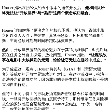
Houser 指出在历经大约五个版本的迭代开发后，
他和团队始
终无法让“开放世界”与“谍战”这两个概念成功融合。
Houser 详细解释了两者之间的核心矛盾。他认为，谍战电影
之所以引人入胜，关键在于其紧张急促、环环相扣的叙事节
奏，主角必须时刻与时间赛跑以拯救世界。
然而，开放世界游戏的核心魅力在于其“间歇时间”，即允许玩
家在任务之外自由探索、放松闲逛。Houser 指出：
“让谍战故
事在电影中大放异彩的元素，恰恰让它无法在游戏中成立。”
为了佐证这一观点，Houser 将其与《GTA》和《荒野大镖
客》等成功的开放世界游戏进行对比。在这些游戏中，扮演一
名法外之徒是成立的，因为罪犯的身份本质上就意味着不受约
束和自由行动。
但特工不同，特工的行动必须遵循严密的指令和紧迫的时间
线。一旦将开放世界的自由度赋予特工，那种维系任务风险和
悬念的紧张感便会荡然无存。Houser 总结道：“作为一名特
工，你无法悠闲地四处闲逛。”