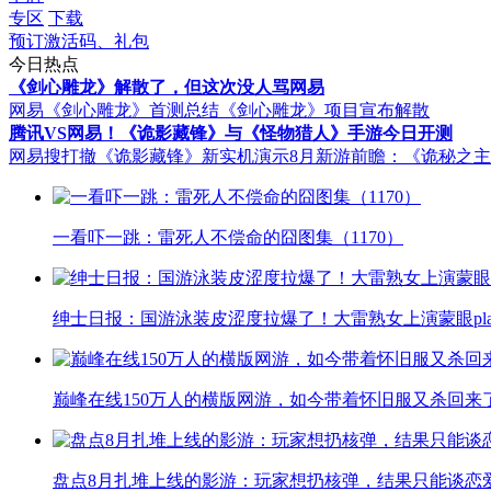
专区
下载
预订激活码、礼包
今日热点
《剑心雕龙》解散了，但这次没人骂网易
网易《剑心雕龙》首测总结
《剑心雕龙》项目宣布解散
腾讯VS网易！《诡影藏锋》与《怪物猎人》手游今日开测
网易搜打撤《诡影藏锋》新实机演示
8月新游前瞻：《诡秘之
一看吓一跳：雷死人不偿命的囧图集（1170）
绅士日报：国游泳装皮涩度拉爆了！大雷熟女上演蒙眼pla
巅峰在线150万人的横版网游，如今带着怀旧服又杀回来
盘点8月扎堆上线的影游：玩家想扔核弹，结果只能谈恋