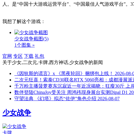
人。是“中国十大游戏运营平台”、“中国最佳人气游戏平台”
我想了解这个游戏：
少女战争截图
(5)
1个图集 »
官网
专区
下载
礼包
关于
少女,二次元,卡牌,西方神话,少女战争
的新闻
《因狄斯的谎言》x 《黑夜轮回》捆绑包上线！
2026-08-
二次元狂喜！索泰CD30联名RTX 5060亮相：成都漫展派
千万粉主播菠萝赛东沉寂近一年近况揭晓：狂瘦30斤 上
数伴登陆ChinaJoy受关注 周鸿祎现身展台实测Dipal D1
20
守望法典 《幻塔》拟态“佐伊”角色介绍
2026-08-07
少女战争
卡牌