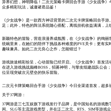
异界幻想，神明降临！二次元策略卡牌回合手游《少女战争》
众多精彩玩法，诚邀诸君品鉴！
《少女战争》是一款西方神话背景的二次元卡牌策略回合手游
足；此外，特色的阵法系统随心搭配，离线挂机收益满满，上
新颖特色的冒险，营造浪漫养成氛围，在《少女战争》的绚丽
统碗里来，在她们的陪伴下挑战各种难度的PVE关卡；更有
趣味兼具。如此二次元良心之作，怎能错过？
游戏旅途精彩纷呈，心动冒险已经开启。《少女战争》首发活
在进入游戏挑战巅峰BOSS，招募神明，与挚友组建战队公会；
位呈现突破次元壁垒的快乐冒险。
二次元卡牌策略回合手游《少女战争》今日全渠道首发，超多
关于37网游：
37网游是三七互娱旗下游戏发行子品牌，是中国知名的游戏数字
闲、SLG等主流游戏类型，并在泛二次元、RTS、SIM等游