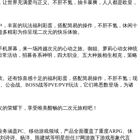
，让世界充满爱与正义。不肝不氪，抽卡暴爽，人人都是欧皇，
中，丰富的玩法福利彩蛋，搭配简易的操作，不肝不氪，休闲十
超多精彩为你呈现二次元的快乐体验。
手机屏幕，来一场跨越次元的心动之旅。御姐、萝莉心动女神统
日常活动，招募各系神明，四大职业、五大种族相生相克，策略
软。还有惊喜感十足的福利彩蛋，搭配简易操作，不肝不氪；现
会战、BOSS战等PVE/PVP玩法，它们将悉数登场，为诸
义的荣耀下，享受唯美酣畅的二次元旅程吧！
业务涵盖PC、移动游戏领域，产品全面覆盖了重度ARPG、休
、刘诗诗、杨洋、陈建斌等明星担任37网游旗下游戏形象代言