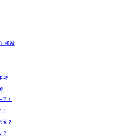
主》领衔
y
了！
爱？