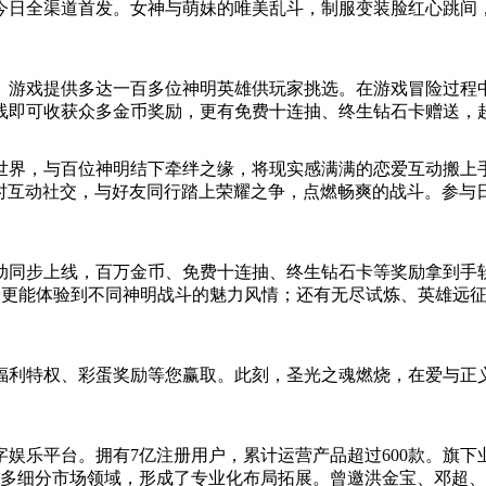
今日全渠道首发。女神与萌妹的唯美乱斗，制服变装脸红心跳间
。游戏提供多达一百多位神明英雄供玩家挑选。在游戏冒险过程
线即可收获众多金币奖励，更有免费十连抽、终生钻石卡赠送，
世界，与百位神明结下牵绊之缘，将现实感满满的恋爱互动搬上
实时互动社交，与好友同行踏上荣耀之争，点燃畅爽的战斗。参与
动同步上线，百万金币、免费十连抽、终生钻石卡等奖励拿到手
更能体验到不同神明战斗的魅力风情；还有无尽试炼、英雄远征、公
福利特权、彩蛋奖励等您赢取。此刻，圣光之魂燃烧，在爱与正
娱乐平台。拥有7亿注册用户，累计运营产品超过600款。旗下
戏众多细分市场领域，形成了专业化布局拓展。曾邀洪金宝、邓超