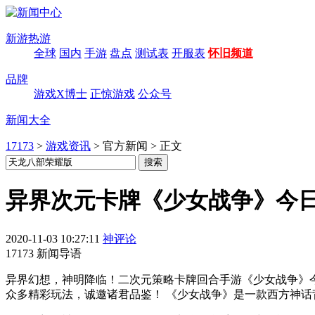
新游热游
全球
国内
手游
盘点
测试表
开服表
怀旧频道
品牌
游戏X博士
正惊游戏
公众号
新闻大全
17173
>
游戏资讯
>
官方新闻
>
正文
异界次元卡牌《少女战争》今
2020-11-03 10:27:11
神评论
17173 新闻导语
异界幻想，神明降临！二次元策略卡牌回合手游《少女战争》
众多精彩玩法，诚邀诸君品鉴！ 《少女战争》是一款西方神