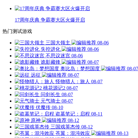
17周年庆典 争霸赛大区火爆开启
热门测试游戏
三国大领主
08-06
失控进化
08-06
不思议迷宫
08-06
诡影藏锋
08-07
奥比岛：梦想国度
08-0
远征
08-07
怪物猎人：旅人
08-07
桃花源记2
08-07
问剑长生
08-07
元气骑士
08-07
伏魔传
08-10
盗墓笔记：启程
08-11
原神
08-12
三国戏英杰传
08-12
苍翼：混沌效应
08-13