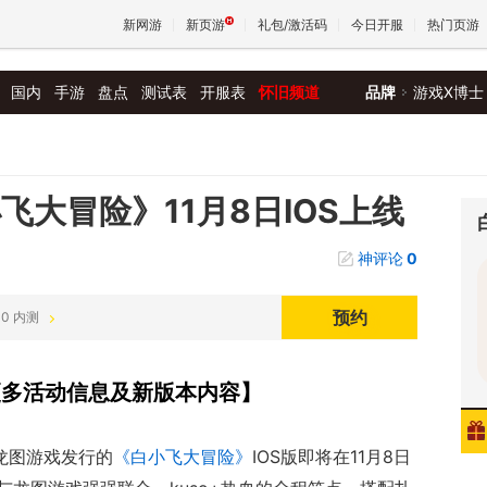
新网游
新页游
礼包/激活码
今日开服
热门页游
国内
手游
盘点
测试表
开服表
怀旧频道
品牌
游戏X博士
魔兽
天堂
飞大冒险》11月8日IOS上线
神评论
0
王权与
预约
:00 内测
集更多活动信息及新版本内容】
龙图游戏发行的
《白小飞大冒险》
IOS版即将在11月8日