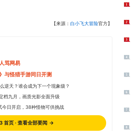
1
2
【来源：
白小飞大冒险
官方】
3
4
人骂网易
》与怪猎手游同日开测
5
这么逆天？谁会成为下一个现象级？
6
》定档九月，画质光影全面升级
试今日开启，38种怪物可供挑战
7
73 首页 · 查看全部要闻
→
8