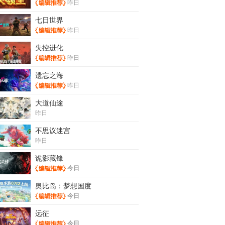
昨日
七日世界
昨日
失控进化
昨日
遗忘之海
昨日
大道仙途
昨日
不思议迷宫
昨日
诡影藏锋
今日
奥比岛：梦想国度
今日
远征
今日