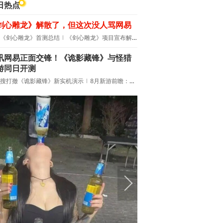
日热点
剑心雕龙》解散了，但这次没人骂网易
《剑心雕龙》首测总结
《剑心雕龙》项目宣布解散
讯网易正面交锋！《诡影藏锋》与怪猎
游同日开测
搜打撤《诡影藏锋》新实机演示
8月新游前瞻：《诡秘之主》领衔