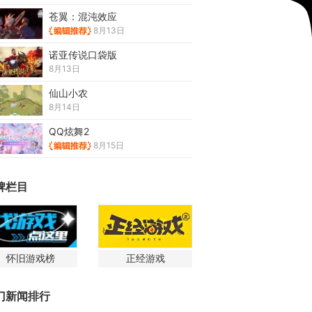
苍翼：混沌效应
8月13日
诺亚传说口袋版
8月13日
仙山小农
8月14日
QQ炫舞2
8月15日
牌栏目
怀旧游戏榜
正经游戏
门新闻排行