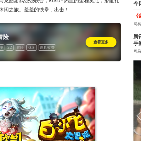
龙图游戏强强联合，kuso+热血的全程笑点，搭配扎
今
休闲之旅。羞羞的铁拳，出击！
《
网易
腾
冒险
查看更多
手
技
2D
冒险
休闲
道具收费
网易