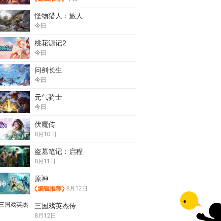
怪物猎人：旅人
今日
桃花源记2
今日
问剑长生
今日
元气骑士
今日
伏魔传
8月10日
盗墓笔记：启程
8月11日
原神
8月12日
三国戏英杰传
8月12日