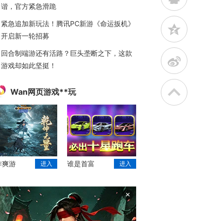
谐，官方紧急滑跪
紧急追加新玩法！腾讯PC新游《命运扳机》
z
开启新一轮招募
回合制端游还有活路？巨头垄断之下，这款
t
游戏却如此坚挺！
Wan网页游戏**玩
作爽游
谁是首富
进入
进入
×