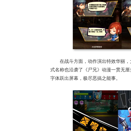
在战斗方面，动作演出特效华丽，
式名称也沿袭了《尸兄》动漫一贯无厘头
字体跃出屏幕，极尽恶搞之能事。