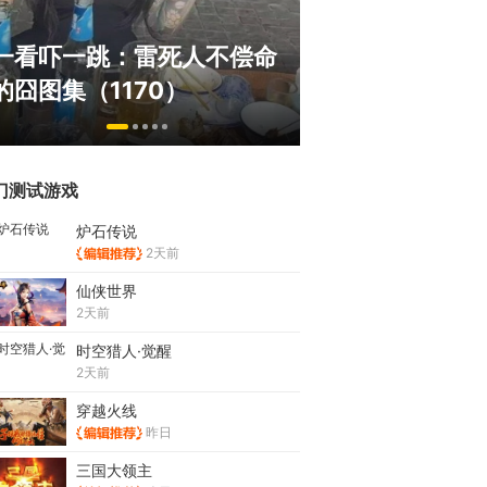
国内横版网游鼻祖，巅峰在
盘点8月扎堆上
线150万人，三个月赚了
玩家想扔核弹，
1.19亿！
恋爱？
门测试游戏
炉石传说
2天前
仙侠世界
2天前
时空猎人·觉醒
2天前
穿越火线
昨日
三国大领主