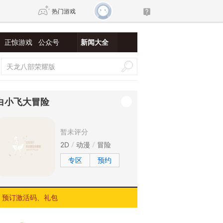
热门游戏
正惊游戏
公众号
新闻大全
DNF
传奇4
剑网3旗舰版
新天龙八部
白小飞大冒险
自由
诛仙世界
新仙侠5
暂未评分
2D
动漫
冒险
专区
预约
预订激活码、礼包