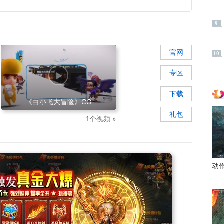
9
官网
10
专区
下载
《白小飞大冒险》CG
礼包
1个视频 »
动