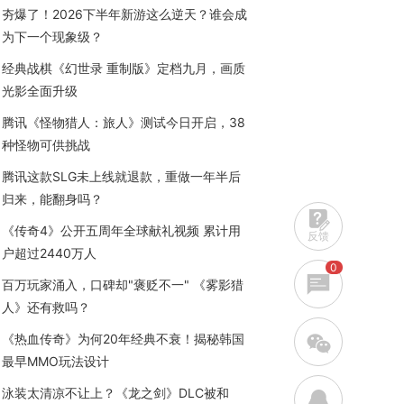
夯爆了！2026下半年新游这么逆天？谁会成
为下一个现象级？
经典战棋《幻世录 重制版》定档九月，画质
光影全面升级
腾讯《怪物猎人：旅人》测试今日开启，38
种怪物可供挑战
腾讯这款SLG未上线就退款，重做一年半后
归来，能翻身吗？
《传奇4》公开五周年全球献礼视频 累计用
反馈
户超过2440万人
0
百万玩家涌入，口碑却"褒贬不一" 《雾影猎
人》还有救吗？
w
《热血传奇》为何20年经典不衰！揭秘韩国
最早MMO玩法设计
泳装太清凉不让上？《龙之剑》DLC被和
q