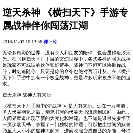
逆天杀神 《横扫天下》手游专
属战神伴你闯荡江湖
2016-11-02 10:13:56
神评论
无论多精彩的世界，没有亲人和朋友的陪伴，也会显得暗淡无
光。在《横扫天下》手游的玄幻世界中，各式各样的强大战神
是玩家不可或缺的伙伴和好帮手。战神们不但可以协助你战
斗，时刻追随你，只要是你的命令也绝对言听计从。在《横扫
天下》手游中拥有一个极品战神，更是许多玩家孜孜不倦的追
求。
逆天杀神 战神大有来历
《横扫天下》手游中的“战神”可是大有来历。远在一万年前，
圣人伏羲羽化之后，亲笔书写的伏羲天书流落到民间，由此，
人间界武道出现了新的大变化和潮流。也不知是谁最先参悟了
一页伏羲天书，掌握了一门独特的神通，可以把尘世间的妖兽
乃至大大小小的魔神抓起来，进而收服变成自己的亲随，号称