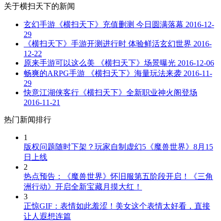
关于
横扫天下
的新闻
玄幻手游《横扫天下》充值删测 今日圆满落幕
2016-12-
29
《横扫天下》手游开测进行时 体验鲜活玄幻世界
2016-
12-22
原来手游可以这么美 《横扫天下》场景曝光
2016-12-06
畅爽的ARPG手游 《横扫天下》海量玩法来袭
2016-11-
29
快意江湖侠客行《横扫天下》全新职业神火阁登场
2016-11-21
热门新闻排行
1
版权问题随时下架？玩家自制虚幻5《魔兽世界》8月15
日上线
2
热点预告：《魔兽世界》怀旧服第五阶段开启！《三角
洲行动》开启全新宝藏月摸大红！
3
正惊GIF：表情如此羞涩！美女这个表情太好看，直接
让人遐想连篇