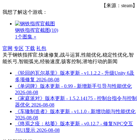
【来源：steam】
我想了解这个游戏：
钢铁指挥官截图
(10)
1个图集 »
官网
专区
下载
礼包
关于
钢铁指挥官,快速修复,战斗运算,性能优化,稳定性优化,智
能长弓,智能弧光,经验速度,骇客控制,潜地行动
的新闻
《轮回的瓦尔基里》版本更新 - v1.1.2.2 - 升级Unity 6及
多项修复
2026-08-08
《单词牌》版本更新 - 0.99 - 新增新手引导与性能优化
2026-08-08
《家庭派对》版本更新 - 1.5.2.14175 - 控制台指令与控制
器优化
2026-08-08
《车辙制造者》版本更新 - v1.1.0 - 新增功能与性能优化
2026-08-08
《终焉之疫：枯萎》版本更新 - v0.12.7 - 修复NPC交互
与UI显示
2026-08-08