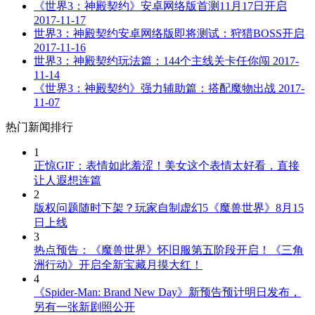
《世界3：神殿契约》安卓网络版首测11月17日开启
2017-11-17
世界3：神殿契约安卓网络版即将测试：狩猎BOSS开启
2017-11-16
世界3：神殿契约玩法篇：144个主线关卡任你闯
2017-
11-14
《世界3：神殿契约》强力辅助篇：搭配魔物出战
2017-
11-07
热门新闻排行
1
正惊GIF：表情如此羞涩！美女这个表情太好看，直接
让人遐想连篇
2
版权问题随时下架？玩家自制虚幻5《魔兽世界》8月15
日上线
3
热点预告：《魔兽世界》怀旧服第五阶段开启！《三角
洲行动》开启全新宝藏月摸大红！
4
《Spider-Man: Brand New Day》新预告预计明日发布，
另有一张新剧照公开