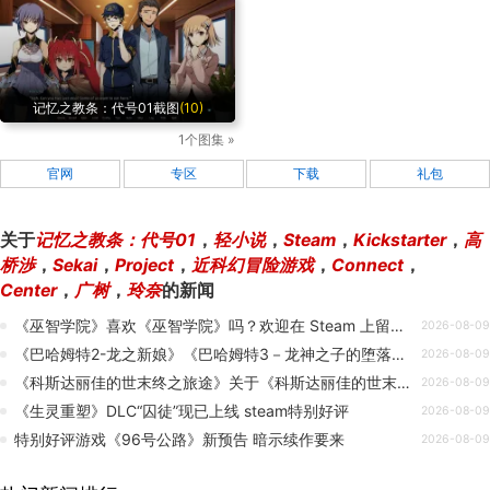
记忆之教条：代号01截图
(10)
1个图集 »
官网
专区
下载
礼包
关于
记忆之教条：代号01
，
轻小说
，
Steam
，
Kickstarter
，
高
桥渉
，
Sekai
，
Project
，
近科幻冒险游戏
，
Connect
，
Center
，
广树
，
玲奈
的新闻
《巫智学院》喜欢《巫智学院》吗？欢迎在 Steam 上留下评价！💙
2026-08-09
《巴哈姆特2-龙之新娘》《巴哈姆特3－龙神之子的堕落》Steam 商店页面正式上架！
2026-08-09
《科斯达丽佳的世末终之旅途》关于《科斯达丽佳的世末终之旅途》大家反馈的一些事
2026-08-09
《生灵重塑》DLC“囚徒”现已上线 steam特别好评
2026-08-09
特别好评游戏《96号公路》新预告 暗示续作要来
2026-08-09