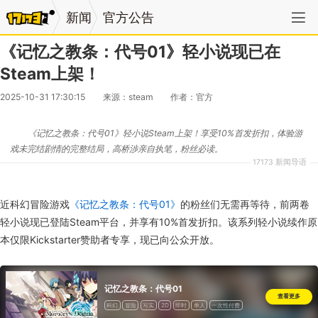
新闻
官方公告
《记忆之教条：代号01》轻小说现已在
Steam上架！
2025-10-31 17:30:15
来源：steam
作者：官方
《记忆之教条：代号01》轻小说Steam上架！享受10%首发折扣，体验游
戏未完结剧情的完整结局，高桥渉亲自执笔，粉丝必读。
17173 新闻导语
近科幻冒险游戏
《记忆之教条：代号01》
的粉丝们无需再等待，前两卷
轻小说现已登陆Steam平台，并享有10%首发折扣。该系列轻小说续作原
本仅限Kickstarter赞助者专享，现已向公众开放。
记忆之教条：代号01
查看更多
科幻
冒险
写实
2D
即时
单人
一次性付费