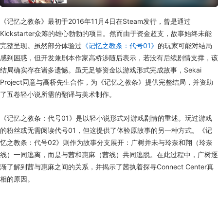
《记忆之教条》最初于2016年11月4日在Steam发行，曾是通过
Kickstarter众筹的雄心勃勃的项目。然而由于资金超支，故事始终未能
完整呈现。虽然部分体验过
《记忆之教条：代号01》
的玩家可能对结局
感到困惑，但开发兼剧本作家高桥渉随后表示，若没有后续剧情支撑，该
结局确实存在诸多遗憾。虽无足够资金以游戏形式完成故事，Sekai
Project同意与高桥先生合作，为《记忆之教条》提供完整结局，并资助
了五卷轻小说所需的翻译与美术制作。
《记忆之教条：代号01》是以轻小说形式对游戏剧情的重述。玩过游戏
的粉丝或无需阅读代号01，但这提供了体验原故事的另一种方式。《记
忆之教条：代号02》则作为故事分支展开：广树并未与玲奈和翔（玲奈
线）一同逃离，而是与茜和惠麻（茜线）共同逃脱。在此过程中，广树逐
渐了解到茜与惠麻之间的关系，并揭示了茜执着探寻Connect Center真
相的原因。