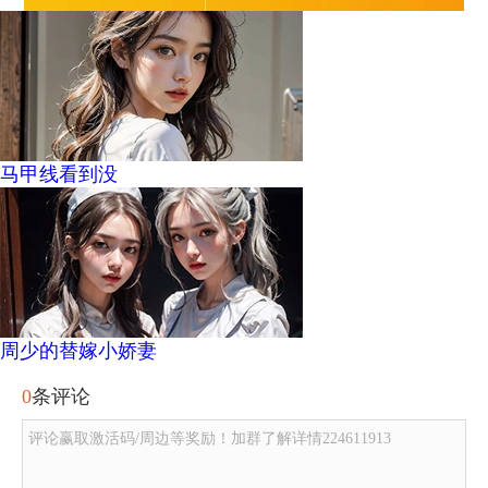
马甲线看到没
周少的替嫁小娇妻
0
条评论
评论赢取激活码/周边等奖励！加群了解详情224611913