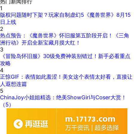
热门新闻排行
1
版权问题随时下架？玩家自制虚幻5《魔兽世界》8月15
日上线
2
热点预告：《魔兽世界》怀旧服第五阶段开启！《三角
洲行动》开启全新宝藏月摸大红！
3
《冒险岛怀旧服》30级免费神装别错过！新手必看重点
攻略
4
正惊GIF：表情如此羞涩！美女这个表情太好看，直接让
人遐想连篇
5
ChinaJoy小姐姐精选：绝美ShowGirl与Coser大赏！
（5）