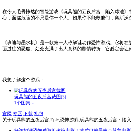
在令人毛骨悚然的冒险游戏《玩具熊的五夜后宫：陷入球池》
心，面临危险的不只是你一个人。如果你不能救他们，奥斯沃
《班迪与墨水机》是一款第一人称解谜动作恐怖游戏。它将在故事开头
面过往的恶魔。处处充满了出人意料的剧情转折，它必定会让
我想了解这个游戏：
玩具熊的五夜后宫截图
(5)
1个图集 »
官网
专区
下载
礼包
关于
玩具熊的五夜后宫,Epic,恐怖游戏,玩具熊的五夜后宫：陷
好评如潮恐怖独游将改编电影！或成目前最棒克苏鲁电影