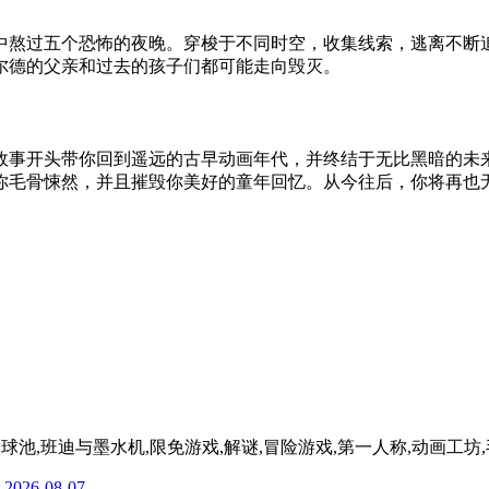
中熬过五个恐怖的夜晚。穿梭于不同时空，收集线索，逃离不断
尔德的父亲和过去的孩子们都可能走向毁灭。
带你回到遥远的古早动画年代，并终结于无比黑暗的未来。你将扮演He
你毛骨悚然，并且摧毁你美好的童年回忆。从今往后，你将再也
入球池,班迪与墨水机,限免游戏,解谜,冒险游戏,第一人称,动画工坊
2026-08-07