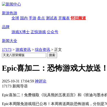
新游热游
全球
国内
手游
盘点
测试表
开服表
怀旧频道
品牌
游戏X博士
正惊游戏
公众号
新闻大全
17173
>
游戏资讯
>
综合资讯
>
正文
Epic喜加二：恐怖游戏大放送！
2025-10-31 17:04:59
神评论
17173 新闻导语
Epic喜加二！免费领取《玩具熊的五夜后宫》和《班迪与墨水
Epic本周限免游戏现已公布！本周将送两款恐怖游戏，分别是76元的《玩具