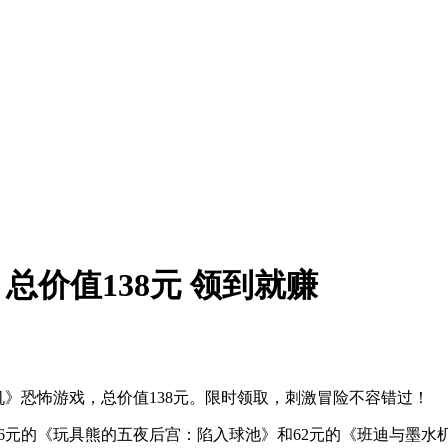
总价值138元 领到就赚
机》恐怖游戏，总价值138元。限时领取，刺激冒险不容错过！
熊的五夜后宫：陷入球池》和62元的《班迪与墨水机》。下周送《Idle Ch