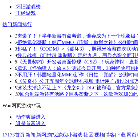
怀旧游戏榜
正经游戏
热门新闻排行
1
夯爆了！下半年新游有点离谱，谁会成为下一个现象级
2
拒绝氪佬垄断！韩厂MMO《宙斯：傲慢之神》公测时
3
起猛了！《CODM》×《崩坏3》，腾讯米哈游首次联动
4
经典战棋《幻世录 重制版》定档九月，画质光影全面升
5
《无畏契约》开发者桌面惊现《CS2》！玩家炸锅：直
6
腾讯《怪物猎人：旅人》测试今日开启，38种怪物可供
7
不用肝！韩国轻量化MMO新作《日蚀：觉醒》公测时
8
《传奇4》公开五周年全球献礼视频 累计用户超过2440
9
泳装太清凉不让上？《龙之剑》DLC被和谐，官方紧急
10
回合制端游还有活路？巨头垄断之下，这款游戏却如此
Wan网页游戏**玩
动作爽游
进入
谁是首富
进入
17173首页
|
新闻
|
新网游
|
找游戏
|
小游戏
|
社区
|
视频
|
博客
|
下载
|
网页