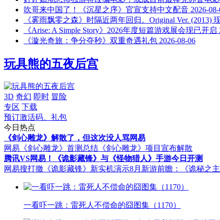
吹哥来中国了！《沉星之序》官宣支持中文配音
2026-08-
《雾雨飘零之森》时隔近两年回归。Original Ver. (201
《Arise: A Simple Story》2026年度短篇游戏展会现已开启
《漩光奇旅：争分夺秒》双重奇遇礼包
2026-08-06
玩具熊的五夜后宫
3D
奇幻
即时
冒险
专区
下载
预订激活码、礼包
今日热点
《剑心雕龙》解散了，但这次没人骂网易
网易《剑心雕龙》首测总结
《剑心雕龙》项目宣布解散
腾讯VS网易！《诡影藏锋》与《怪物猎人》手游今日开测
网易搜打撤《诡影藏锋》新实机演示
8月新游前瞻：《诡秘之
一看吓一跳：雷死人不偿命的囧图集（1170）