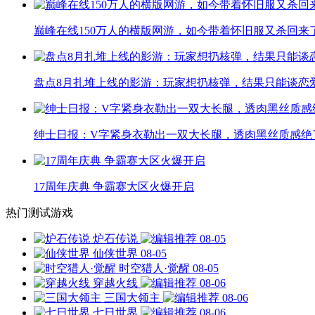
巅峰在线150万人的横版网游，如今带着怀旧服又杀回来
盘点8月扎堆上线的影游：玩家想扔核弹，结果只能谈恋
绅士日报：V字紧身衣勒出一双大长腿，透肉黑丝质感绝
17周年庆典 争霸赛大区火爆开启
热门测试游戏
炉石传说
08-05
仙侠世界
08-05
时空猎人·觉醒
08-05
穿越火线
08-06
三国大领主
08-06
七日世界
08-06