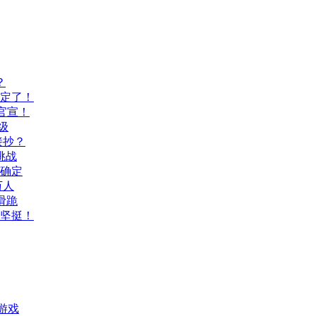
？
间定了！
官宣！
级
接抄？
挑战
间确定
万人
滑跪
坚挺！
游戏