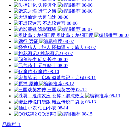
失控进化
08-06
遗忘之海
08-06
大道仙途
08-06
不思议迷宫
08-06
诡影藏锋
08-07
奥比岛：梦想国度
08-0
远征
08-07
怪物猎人：旅人
08-07
桃花源记2
08-07
问剑长生
08-07
元气骑士
08-07
伏魔传
08-10
盗墓笔记：启程
08-11
原神
08-12
三国戏英杰传
08-12
苍翼：混沌效应
08-13
诺亚传说口袋版
08-13
仙山小农
08-14
QQ炫舞2
08-15
品牌栏目