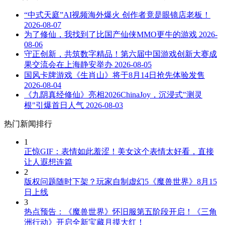
“中式天庭”AI视频海外爆火 创作者竟是眼镜店老板！
2026-08-07
为了修仙，我找到了比国产仙侠MMO更牛的游戏
2026-
08-06
守正创新，共筑数字精品！第六届中国游戏创新大赛成
果交流会在上海静安举办
2026-08-05
国风卡牌游戏《生肖山》将于8月14日抢先体验发售
2026-08-04
《九阴真经修仙》亮相2026ChinaJoy，沉浸式"测灵
根"引爆首日人气
2026-08-03
热门新闻排行
1
正惊GIF：表情如此羞涩！美女这个表情太好看，直接
让人遐想连篇
2
版权问题随时下架？玩家自制虚幻5《魔兽世界》8月15
日上线
3
热点预告：《魔兽世界》怀旧服第五阶段开启！《三角
洲行动》开启全新宝藏月摸大红！