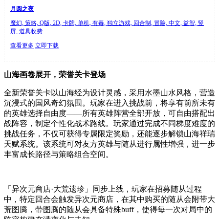
月圆之夜
魔幻, 策略, Q版, 2D, 卡牌, 单机, 有毒, 独立游戏, 回合制, 冒险, 中文, 益智, 竖
屏, 道具收费
查看更多
立即下载
山海画卷展开，荣誉关卡登场
全新荣誉关卡以山海经为设计灵感，采用水墨山水风格，营造
沉浸式的国风奇幻氛围。玩家在进入挑战前，将享有前所未有
的英雄选择自由度——所有英雄阵营全部开放，可自由搭配出
战阵容，制定个性化战术路线。玩家通过完成不同梯度难度的
挑战任务，不仅可获得专属限定奖励，还能逐步解锁山海祥瑞
天赋系统。该系统可对友方英雄与随从进行属性增强，进一步
丰富成长路径与策略组合空间。
「异次元商店·大荒遗珍」同步上线，玩家在招募随从过程
中，特定回合会触发异次元商店，在其中购买的随从会附带大
荒图腾，带图腾的随从会具备特殊buff，使得每一次对局中的