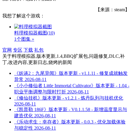
【来源：steam】
我想了解这个游戏：
料理模拟器截图
(10)
1个图集 »
官网
专区
下载
礼包
关于
料理模拟器,版本更新,1.4,BBQ扩展包,问题修复,DLC,补
丁,改进内容,更新日志,烧烤
的新闻
《妖谈2：九尾异闻》版本更新 - v1.1.11 - 修复成就触发
异常
2026-08-11
《小小修仙者 Little Immortal Cultivator》版本更新 - 1.04 -
职业平衡调整与限时打折
2026-08-11
《修仙挂机》版本更新 - v1.2.1 - 炼丹队列与挂机优化
2026-08-11
《凯普勒 186F》版本更新 - V0.1.1.58 - 新增温度显示与
建造优化
2026-08-11
《乐动求生：幸存者》版本更新 - 0.0.3 - 优化加载体验
与稳定性
2026-08-11