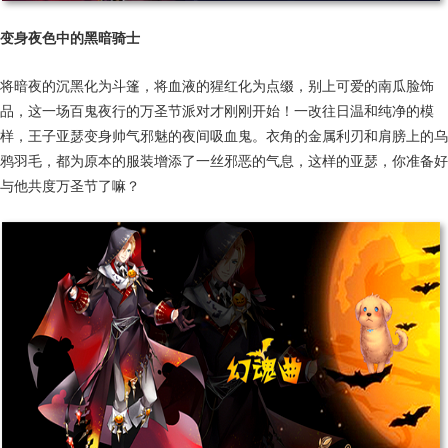
变身夜色中的黑暗骑士
将暗夜的沉黑化为斗篷，将血液的猩红化为点缀，别上可爱的南瓜脸饰
品，这一场百鬼夜行的万圣节派对才刚刚开始！一改往日温和纯净的模
样，王子亚瑟变身帅气邪魅的夜间吸血鬼。衣角的金属利刃和肩膀上的乌
鸦羽毛，都为原本的服装增添了一丝邪恶的气息，这样的亚瑟，你准备好
与他共度万圣节了嘛？