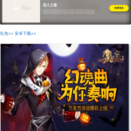
恋人之森
查看更多
其他
模拟经营
2D
冒险
养成
道具收费
礼包>>
安卓下载>>