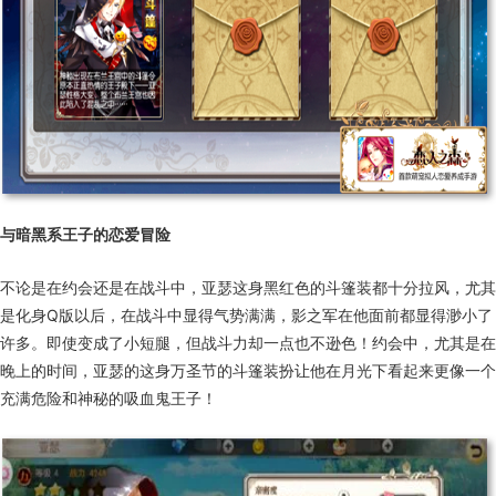
与暗黑系王子的恋爱冒险
不论是在约会还是在战斗中，亚瑟这身黑红色的斗篷装都十分拉风，尤其
是化身Q版以后，在战斗中显得气势满满，影之军在他面前都显得渺小了
许多。即使变成了小短腿，但战斗力却一点也不逊色！约会中，尤其是在
晚上的时间，亚瑟的这身万圣节的斗篷装扮让他在月光下看起来更像一个
充满危险和神秘的吸血鬼王子！