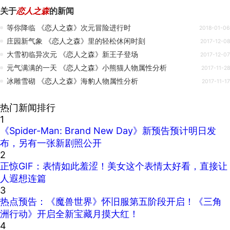
关于
恋人之森
的新闻
等你降临 《恋人之森》次元冒险进行时
2018-01-06
庄园新气象 《恋人之森》里的轻松休闲时刻
2017-12-08
大雪初临异次元 《恋人之森》新王子登场
2017-12-07
元气满满的一天 《恋人之森》小熊猫人物属性分析
2017-11-28
冰雕雪砌 《恋人之森》海豹人物属性分析
2017-11-17
热门新闻排行
1
《Spider-Man: Brand New Day》新预告预计明日发
布，另有一张新剧照公开
2
正惊GIF：表情如此羞涩！美女这个表情太好看，直接让
人遐想连篇
3
热点预告：《魔兽世界》怀旧服第五阶段开启！《三角
洲行动》开启全新宝藏月摸大红！
4