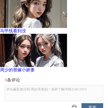
马甲线看到没
周少的替嫁小娇妻
0
条评论
评论赢取激活码/周边等奖励！加群了解详情224611913
发布