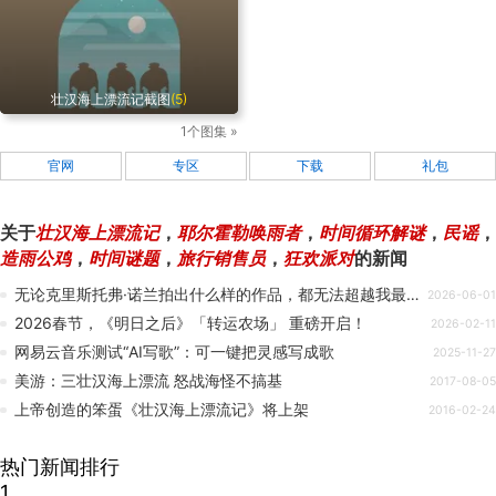
壮汉海上漂流记截图
(5)
1个图集 »
官网
专区
下载
礼包
关于
壮汉海上漂流记
，
耶尔霍勒唤雨者
，
时间循环解谜
，
民谣
，
造雨公鸡
，
时间谜题
，
旅行销售员
，
狂欢派对
的新闻
无论克里斯托弗·诺兰拍出什么样的作品，都无法超越我最心仪的那部《奥德赛》改编之作。
2026-06-01
2026春节，《明日之后》「转运农场」 重磅开启！
2026-02-11
网易云音乐测试“AI写歌”：可一键把灵感写成歌
2025-11-27
美游：三壮汉海上漂流 怒战海怪不搞基
2017-08-05
上帝创造的笨蛋《壮汉海上漂流记》将上架
2016-02-24
热门新闻排行
1