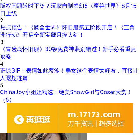
版权问题随时下架？玩家自制虚幻5《魔兽世界》8月15
日上线
2
热点预告：《魔兽世界》怀旧服第五阶段开启！《三角
洲行动》开启全新宝藏月摸大红！
3
《冒险岛怀旧服》30级免费神装别错过！新手必看重点
攻略
4
正惊GIF：表情如此羞涩！美女这个表情太好看，直接让
人遐想连篇
5
ChinaJoy小姐姐精选：绝美ShowGirl与Coser大赏！
（5）