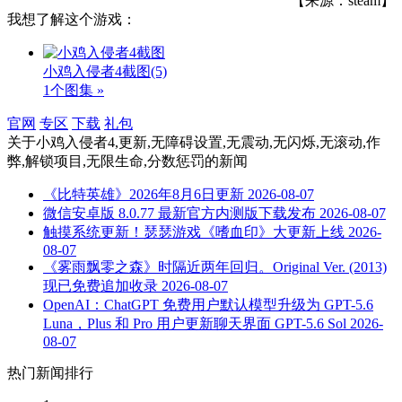
【来源：steam】
我想了解这个游戏：
小鸡入侵者4截图
(5)
1个图集 »
官网
专区
下载
礼包
关于
小鸡入侵者4,更新,无障碍设置,无震动,无闪烁,无滚动,作
弊,解锁项目,无限生命,分数惩罚
的新闻
《比特英雄》2026年8月6日更新
2026-08-07
微信安卓版 8.0.77 最新官方内测版下载发布
2026-08-07
触摸系统更新！瑟瑟游戏《嗜血印》大更新上线
2026-
08-07
《雾雨飘零之森》时隔近两年回归。Original Ver. (2013)
现已免费追加收录
2026-08-07
OpenAI：ChatGPT 免费用户默认模型升级为 GPT-5.6
Luna，Plus 和 Pro 用户更新聊天界面 GPT-5.6 Sol
2026-
08-07
热门新闻排行