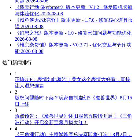
问题
2026-08-08
《造天行动 Skyformer》版本更新 - V1.2 - 修复联机卡顿
与体验优化
2026-08-08
《咸鱼侠大战b宫怪》版本更新 - 1.7.8 - 修复核心道具报
错
2026-08-08
《幻想之旅》版本更新 - 1.0 - 修复已知问题与功能优化
2026-08-08
《维京杂货铺》版本更新 - V0.3.71 - 优化交互与仓库功
能
2026-08-08
热门新闻排行
1
正惊GIF：表情如此羞涩！美女这个表情太好看，直接
让人遐想连篇
2
版权问题随时下架？玩家自制虚幻5《魔兽世界》8月15
日上线
3
热点预告：《魔兽世界》怀旧服第五阶段开启！《三角
洲行动》开启全新宝藏月摸大红！
4
《三角洲行动》主播巅峰赛总决赛即将打响！8月2日，