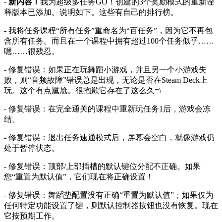
-
新内容！
我为超级多任务GO！创建的3个奖励模式的重新诠
释版本已添加。说明如下。这些有自己的排行榜。
- 我将任务课程“所有任务”重命名为“百任务”，因为它不再包
含所有任务。而且在一个课程中拥有超过100个任务似乎……
嗯……很残忍。
- 修复错误：如果正在玩舞蹈小游戏，并且另一个小游戏失
败，则“音频故障”错误总是出现，无论是否在Steam Deck上
玩。这个有点尴尬。很抱歉它存在了这么久=\
- 修复错误：在完全通关的课程中重新玩任务1后，游戏会冻
结。
- 修复错误：退出任务速通模式后，屏幕会空白，就像游戏仍
处于暂停状态。
- 修复错误：顶部/上部插槽的默认键位分配不正确。如果
您“重置为默认值”，它们现在将正确设置！
- 修复错误：舞蹈垫配置没有正确“重置为默认值”；如果仅为
任何特定功能设置了键，则默认控制器按钮也没有恢复。现在
它按预期工作。