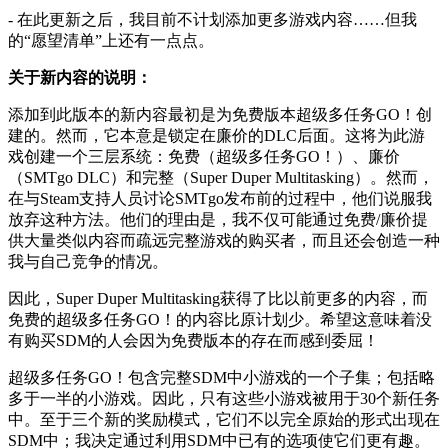
- 在此更新之后，我目前不计划添加更多游戏内容……但我
的“愿望清单”上还有一点点。
关于新内容的说明：
添加到此版本的新内容最初是为免费版本超级多任务GO！创
建的。然而，它本意是锁定在廉价的DLC后面。这将为此游
戏创建一个三层系统：免费（超级多任务GO！）、廉价
（SMTgo DLC）和完整（Super Duper Multitasking）。然而，
在与Steam支持人员讨论SMTgo发布前的过程中，他们说服我
放弃这种方法。他们的理由是，我不仅可能通过免费/廉价提
供大量类似内容而疏远完整游戏的购买者，而且还会创造一种
我与自己竞争的情况。
因此，Super Duper Multitasking获得了比以前更多的内容，而
免费的超级多任务GO！的内容比原计划少。希望这意味着没
有购买SDM的人会因为免费版本的存在而感到委屈！
超级多任务GO！包含完整SDM中小游戏的一个子集；包括略
多于一半的小游戏。因此，只有这些小游戏被用于30个新任务
中。至于三个新的奖励模式，它们不以完全原始的形式出现在
SDM中；我决定通过利用SDM中已有的选项使它们更有趣。