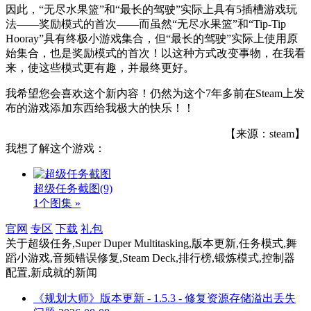
因此，“无尽水果篮”和“最长的驾驶”实际上具有5插槽游戏玩
法——奖励模式的首次——而虽然“无尽水果篮”和“Tip-Tip
Hooray”具有终极小游戏集合，但“最长的驾驶”实际上使用原
始集合，也是奖励模式的首次！以这种方式改变事物，在我看
来，使这些模式更有趣，并最终更好。
我希望您会喜欢这个新内容！仍然为这个7年多前在Steam上发
布的游戏添加东西给我极大的快乐！！
【来源：steam】
我想了解这个游戏：
超级任务截图
(9)
1个图集 »
官网
专区
下载
礼包
关于
超级任务,Super Duper Multitasking,版本更新,任务模式,舞
蹈小游戏,音频错误修复,Steam Deck,排行榜,锻炼模式,控制器
配置,新成就
的新闻
《规划大师》版本更新 - 1.5.3 - 修复资源存储溢出丢失