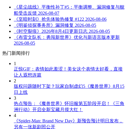
《星尘战线》平衡性补丁#5：平衡调整、漏洞修复与舰
船受击反馈
2026-08-07
《至暗时刻》抢先体验热修复 #122
2026-08-06
《明鉴侦探事务所》漏洞修复
2026-08-05
《时空裂痕》2026年8月4日更新日志
2026-08-05
《布雷文队长：勇闯新世界》优化与新语言版本更新
2026-08-05
热门新闻排行
1
正惊GIF：表情如此羞涩！美女这个表情太好看，直接
让人遐想连篇
2
版权问题随时下架？玩家自制虚幻5《魔兽世界》8月15
日上线
3
热点预告：《魔兽世界》怀旧服第五阶段开启！《三角
洲行动》开启全新宝藏月摸大红！
4
《Spider-Man: Brand New Day》新预告预计明日发布，
另有一张新剧照公开