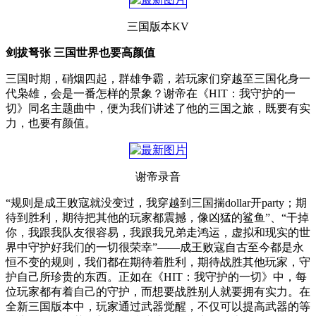
三国版本KV
剑拔弩张 三国世界也要高颜值
三国时期，硝烟四起，群雄争霸，若玩家们穿越至三国化身一
代枭雄，会是一番怎样的景象？谢帝在《HIT：我守护的一
切》同名主题曲中，便为我们讲述了他的三国之旅，既要有实
力，也要有颜值。
谢帝录音
“规则是成王败寇就没变过，我穿越到三国揣dollar开party；期
待到胜利，期待把其他的玩家都震撼，像凶猛的鲨鱼”、“干掉
你，我跟我队友很容易，我跟我兄弟走鸿运，虚拟和现实的世
界中守护好我们的一切很荣幸”——成王败寇自古至今都是永
恒不变的规则，我们都在期待着胜利，期待战胜其他玩家，守
护自己所珍贵的东西。正如在《HIT：我守护的一切》中，每
位玩家都有着自己的守护，而想要战胜别人就要拥有实力。在
全新三国版本中，玩家通过武器觉醒，不仅可以提高武器的等