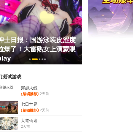
绅士日报：国游泳装皮涩度
巅峰在线150
拉爆了！大雷熟女上演蒙眼
游，如今带着怀
play
来了！
门测试游戏
穿越火线
2天前
七日世界
2天前
大道仙途
2天前