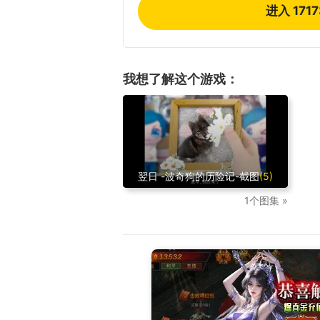
进入 171
我想了解这个游戏：
翌日 -波奇狗的历险记-截图
(5)
1个图集 »