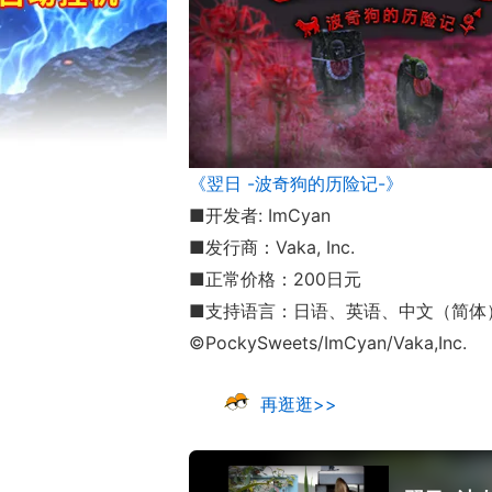
17周年庆典 争
爆开启
《翌日 -波奇狗的历险记-》
■开发者: ImCyan
■发行商：Vaka, Inc.
■正常价格：200日元
■支持语言：日语、英语、中文（简体
©PockySweets/ImCyan/Vaka,Inc.
再逛逛>>