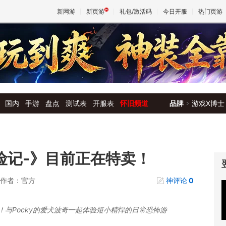
新网游
新页游
礼包/激活码
今日开服
热门页游
魔兽
天堂
国内
手游
盘点
测试表
开服表
怀旧频道
品牌
游戏X博士
王权与
险记-》目前正在特卖！
作者：官方
神评论
0
中！与Pocky的爱犬波奇一起体验短小精悍的日常恐怖游