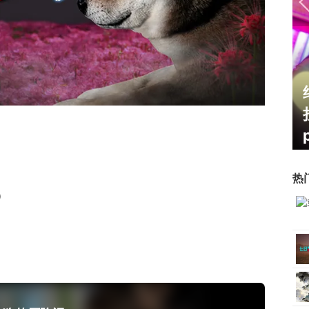
霸赛大区火
一看吓一跳：雷死人不偿命
的囧图集（1171）
热
）