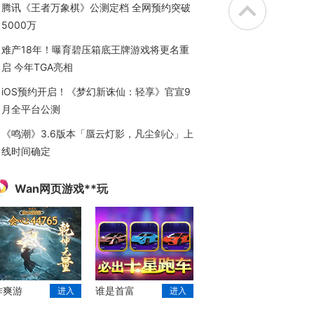
腾讯《王者万象棋》公测定档 全网预约突破
5000万
难产18年！曝育碧压箱底王牌游戏将更名重
启 今年TGA亮相
iOS预约开启！《梦幻新诛仙：轻享》官宣9
月全平台公测
《鸣潮》3.6版本「蜃云灯影，凡尘剑心」上
线时间确定
Wan网页游戏**玩
作爽游
谁是首富
进入
进入