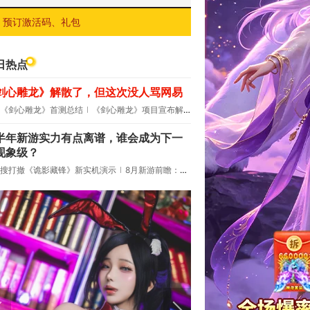
预订激活码、礼包
日热点
剑心雕龙》解散了，但这次没人骂网易
《剑心雕龙》首测总结
《剑心雕龙》项目宣布解散
半年新游实力有点离谱，谁会成为下一
现象级？
搜打撤《诡影藏锋》新实机演示
8月新游前瞻：《诡秘之主》领衔