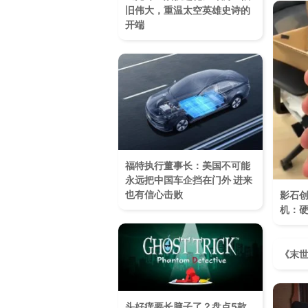
旧伟大，重温太空英雄史诗的
开端
福特执行董事长：美国不可能
永远把中国车企挡在门外 进来
也有信心击败
影石创
机：
《末世
头好痒要长脑子了？盘点5款