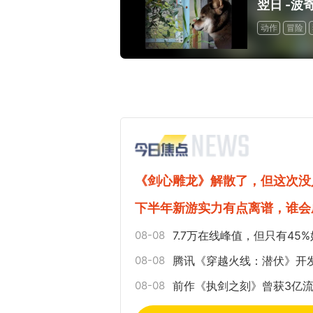
翌日 -波
动作
冒险
《剑心雕龙》解散了，但这次没
下半年新游实力有点离谱，谁会
08-08
7.7万在线峰值，但只有4
08-08
腾讯《穿越火线：潜伏》开
08-08
前作《执剑之刻》曾获3亿流