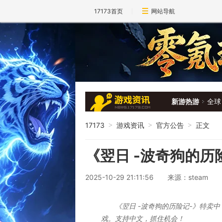
17173首页
网站导航
新游热游
全球
17173
游戏资讯
官方公告
正文
>
>
>
《翌日 -波奇狗的历
2025-10-29 21:11:56
来源：steam
《翌日 -波奇狗的历险记-》特卖
戏。支持中文，抓住机会！