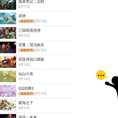
盗墓笔记：启程
8月11日
原神
8月12日
三国戏英杰传
8月12日
苍翼：混沌效应
8月13日
诺亚传说口袋版
8月13日
仙山小农
8月14日
QQ炫舞2
8月15日
雾海之下
8月17日
逆战：未来