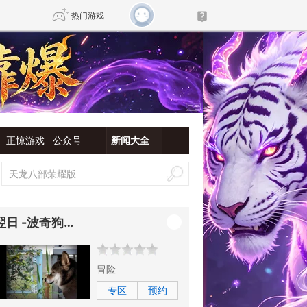
热门游戏
DNF
传奇4
剑网3旗舰版
新天龙八部
正惊游戏
公众号
新闻大全
自由
诛仙世界
新仙侠5
翌日 -波奇狗的历险记-
冒险
专区
预约