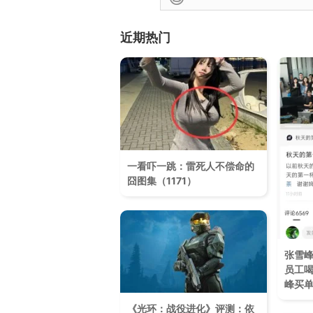
近期热门
一看吓一跳：雷死人不偿命的
囧图集（1171）
张雪
员工喝
峰买
《光环：战役进化》评测：依