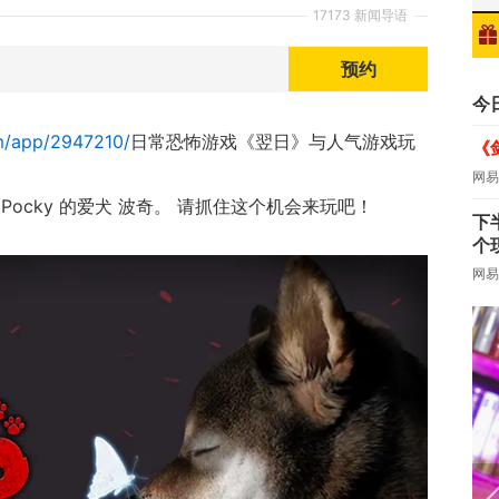
17173 新闻导语
预约
今
m/app/2947210/
日常恐怖游戏《翌日》与人气游戏玩
《
网易
ocky 的爱犬 波奇。 请抓住这个机会来玩吧！
下
个
网易