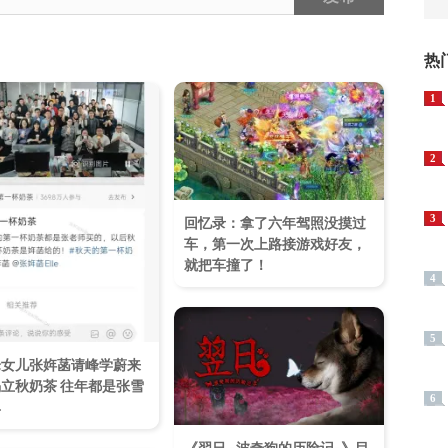
热
1
2
3
回忆录：拿了六年驾照没摸过
车，第一次上路接游戏好友，
就把车撞了！
4
5
峰女儿张姩菡请峰学蔚来
立秋奶茶 往年都是张雪
6
单
《翌日 -波奇狗的历险记-》目