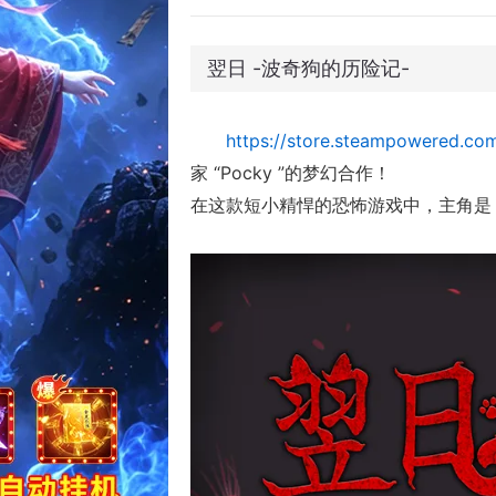
翌日 -波奇狗的历险记-
https://store.steampowered.co
家 “Pocky ”的梦幻合作！
在这款短小精悍的恐怖游戏中，主角是 P