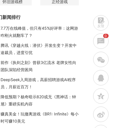
怀旧游戏榜
正经游戏
门新闻排行
反馈
7.7万在线峰值，但只有45%好评率：这网游
咋刚火就翻车了？
0
腾讯《穿越火线：潜伏》开发生变？开发中
途裁员，进度引忧
w
前作《执剑之刻》曾获3亿流水 老牌女性向
团队深陷经营困局
q
DeepSeek入局游戏，高薪招聘游戏AI程序
员，月薪近百万！
z
降低预期？杨奇暗示820或无《黑神话：钟
馗》重磅实机内容
t
赚真美金！玩撤离游戏《BR1: Infinite》每小
时可赚10美元