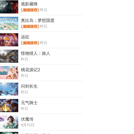
诡影藏锋
昨日
奥比岛：梦想国度
昨日
远征
昨日
怪物猎人：旅人
昨日
桃花源记2
昨日
问剑长生
昨日
元气骑士
昨日
伏魔传
8月10日