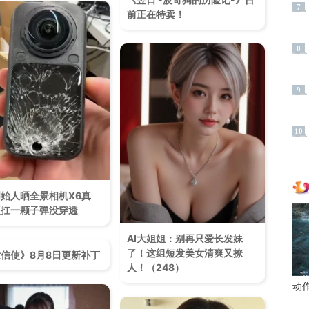
7
前正在特卖！
8
9
10
始人晒全景相机X6真
硬扛一颗子弹没穿透
AI大姐姐：别再只爱长发妹
了！这组短发美女清爽又撩
信使》8月8日更新补丁
人！（248）
动