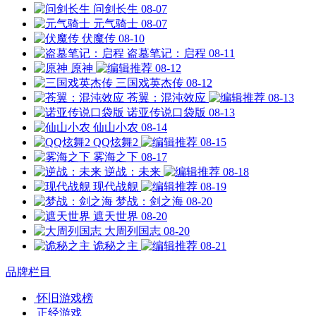
问剑长生
08-07
元气骑士
08-07
伏魔传
08-10
盗墓笔记：启程
08-11
原神
08-12
三国戏英杰传
08-12
苍翼：混沌效应
08-13
诺亚传说口袋版
08-13
仙山小农
08-14
QQ炫舞2
08-15
雾海之下
08-17
逆战：未来
08-18
现代战舰
08-19
梦战：剑之海
08-20
遮天世界
08-20
大周列国志
08-20
诡秘之主
08-21
品牌栏目
怀旧游戏榜
正经游戏