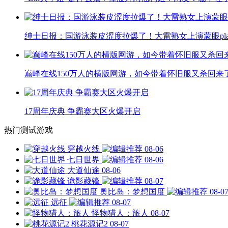
绅士日报：国游泳装皮涩度拉爆了！大雷熟女上演蒙眼pla
巅峰在线150万人的横版网游，如今带着怀旧服又杀回来
17周年庆典 争霸赛大区火爆开启
热门测试游戏
穿越火线
08-06
七日世界
08-06
大道仙途
08-06
诡影藏锋
08-07
奥比岛：梦想国度
08-0
远征
08-07
怪物猎人：旅人
08-07
桃花源记2
08-07