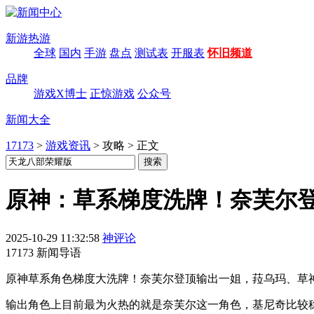
新游热游
全球
国内
手游
盘点
测试表
开服表
怀旧频道
品牌
游戏X博士
正惊游戏
公众号
新闻大全
17173
>
游戏资讯
>
攻略
>
正文
原神：草系梯度洗牌！奈芙尔
2025-10-29 11:32:58
神评论
17173 新闻导语
原神草系角色梯度大洗牌！奈芙尔登顶输出一姐，菈乌玛、草
输出角色上目前最为火热的就是奈芙尔这一角色，基尼奇比较