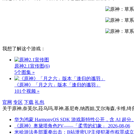
我想了解这个游戏：
原神2.1宣传图
(6)
5个图集 »
《原神》「月之六」版本「逢归的谶羽」
101个视频 »
官网
专区
下载
礼包
关于
原神,奈芙尔,菈乌玛,草神,基尼奇,纳西妲,艾尔海森,卡维,绮
华为鸿蒙 HarmonyOS SDK 游戏新特性公开，含 AI
《原神》奥黛塔角色PV——「柔雪的幻象」
2026-08-06
米哈游法务部重拳出击：B站泄密UP主侵犯著作权罪成立