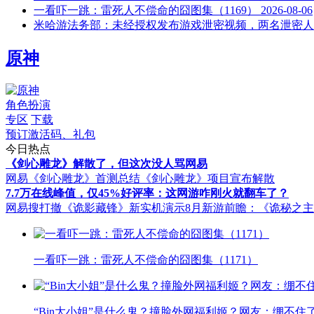
一看吓一跳：雷死人不偿命的囧图集（1169）
2026-08-06
米哈游法务部：未经授权发布游戏泄密视频，两名泄密人
原神
角色扮演
专区
下载
预订激活码、礼包
今日热点
《剑心雕龙》解散了，但这次没人骂网易
网易《剑心雕龙》首测总结
《剑心雕龙》项目宣布解散
7.7万在线峰值，仅45%好评率：这网游咋刚火就翻车了？
网易搜打撤《诡影藏锋》新实机演示
8月新游前瞻：《诡秘之
一看吓一跳：雷死人不偿命的囧图集（1171）
“Bin大小姐”是什么鬼？撞脸外网福利姬？网友：绷不住