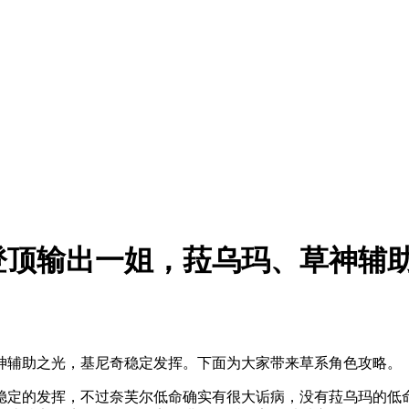
登顶输出一姐，菈乌玛、草神辅
神辅助之光，基尼奇稳定发挥。下面为大家带来草系角色攻略。
稳定的发挥，不过奈芙尔低命确实有很大诟病，没有菈乌玛的低