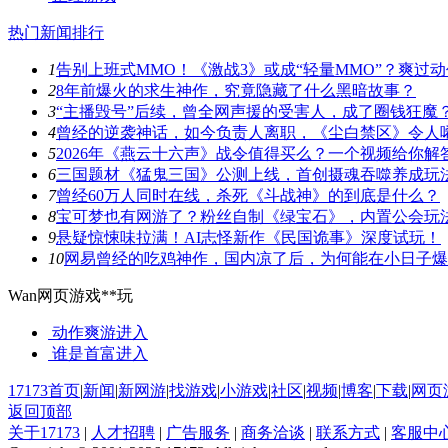
热门新闻排行
1
告别上班式MMO！《激战3》或成“轻量MMO”？爽过
2
8年前爆火的求生神作，究竟隐藏了什么黑暗故事？
3
“主播毁号”后续，曾全网声援的受害人，成了圈钱狂魔
4
曾经的逆袭神话，如今负责人离职，《尘白禁区》令人
5
2026年《燕云十六声》战令值得买么？一个视频给你解
6
三国题材《猛鬼三国》公测上线，首创摄魂吞噬养成玩
7
曾经60万人同时在线，杀死《斗战神》的到底是什么？
8
宝可梦也有网游了？粉丝自制《绿宝石》，内置公会玩
9
悬疑惊悚味拉满！AI志怪新作《民国诡事》深度试玩！
10
网易曾经的吃鸡神作，国内凉了后，为何能在小日子爆
Wan网页游戏**玩
动作爽游
进入
谁是首富
进入
17173首页
|
新闻
|
新网游
|
找游戏
|
小游戏
|
社区
|
视频
|
博客
|
下载
|
网页
返回顶部
关于17173
|
人才招聘
|
广告服务
|
商务洽谈
|
联系方式
|
客服中