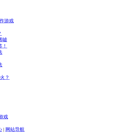
动作游戏
？
唏嘘
答！
法
法
火？
游戏
心
|
网站导航