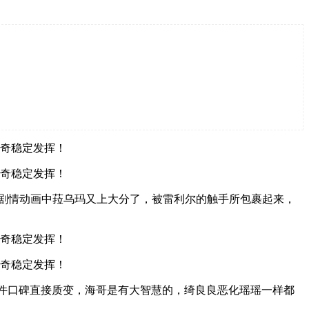
1剧情动画中菈乌玛又上大分了，被雷利尔的触手所包裹起来，
件口碑直接质变，海哥是有大智慧的，绮良良恶化瑶瑶一样都