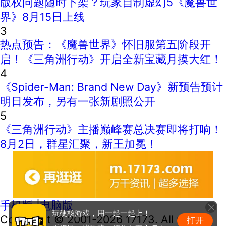
版权问题随时下架？玩家自制虚幻5《魔兽世
界》8月15日上线
3
热点预告：《魔兽世界》怀旧服第五阶段开
启！《三角洲行动》开启全新宝藏月摸大红！
4
《Spider-Man: Brand New Day》新预告预计
明日发布，另有一张新剧照公开
5
《三角洲行动》主播巅峰赛总决赛即将打响！
8月2日，群星汇聚，新王加冕！
手机版
|
电脑版
玩硬核游戏，用一起一起上！
Copyright © 2001-2026 17173. All rights
打开