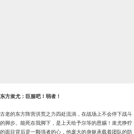
东方蚩尤：臣服吧！弱者！
古老的东方阵营洪荒之力四处流淌，在战场上不会停下战斗
的脚步。能死在我脚下，是上天给予尔等的恩赐！蚩尤狰狞
的面目背后是一颗强者的心，他庞大的身躯承载着团队的防