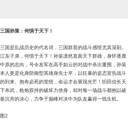
三国孙策：何惧于天下！
三国是乱战历史的代名词，三国群英的战斗感悟尤其深刻。
江东子弟，何惧于天下！孙策凛然直面天下群雄，身怀逐鹿
中原的志向，号令友军在高手如云的对战中杀出重围，孙策
本人更是化身防御型英雄身先士卒，以狂暴的姿态宣告战斗
的到来。抱有必死的觉悟，命运才会展现光芒！织田信长天
下布武，枪炮双持的破坏力傍身，却对每一场战斗都抱以破
釜沉舟的决心，力争于巅峰对决中为队友赢得一线生机。
图2