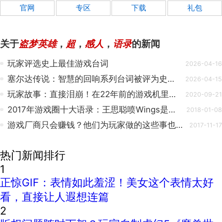
官网
专区
下载
礼包
关于
盗梦英雄
，
超
，
感人
，
语录
的新闻
玩家评选史上最佳游戏台词
2026-04-16
塞尔达传说：智慧的回响系列台词被评为史上最佳游戏语录
2026-04-15
玩家故事：直接泪崩！在22年前的游戏机里，玩家找到了去世15年的亲人自拍
2020-09-21
2017年游戏圈十大语录：王思聪喷Wings是傻X 韩国教练说游泳回国
2018-01-08
游戏厂商只会赚钱？他们为玩家做的这些事也让我们感动！
2017-11-17
热门新闻排行
1
正惊GIF：表情如此羞涩！美女这个表情太好
看，直接让人遐想连篇
2