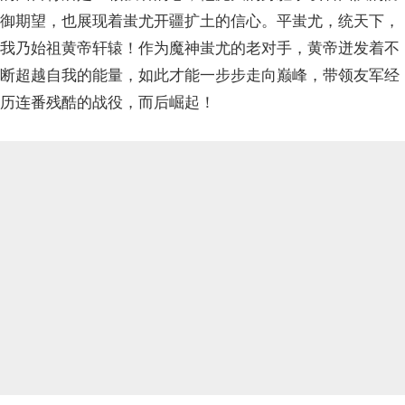
御期望，也展现着蚩尤开疆扩土的信心。平蚩尤，统天下，
我乃始祖黄帝轩辕！作为魔神蚩尤的老对手，黄帝迸发着不
断超越自我的能量，如此才能一步步走向巅峰，带领友军经
历连番残酷的战役，而后崛起！