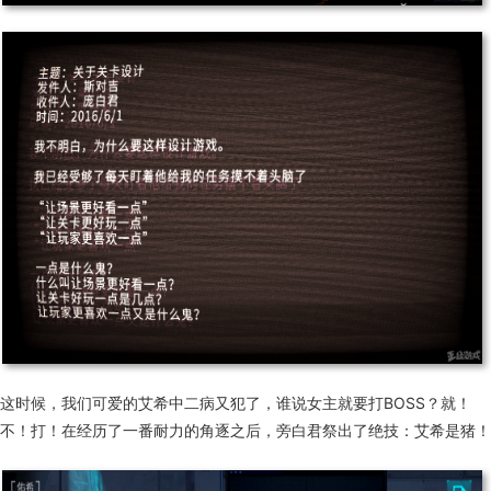
这时候，我们可爱的艾希中二病又犯了，谁说女主就要打BOSS？就！
不！打！在经历了一番耐力的角逐之后，旁白君祭出了绝技：艾希是猪！