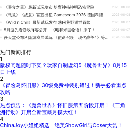
《喂食之器》最新试玩发布 培育神秘神明恐怖冒险
2026-08-08
《戰意》《战意》官宣出征 Gamescom 2026 德国科隆国际游戏展！
2026-08-08
《Wild n Chill》最新试玩发布 悠闲荒野避世冒险
2026-08-07
8月游先看游戏阵容公开：《昭和米国物语》来了！
2026-08-07
任天堂公布科隆游戏展试玩 《使命召唤：现代战争4》等3A大作
2026-08-06
热门新闻排行
1
版权问题随时下架？玩家自制虚幻5《魔兽世界》8月15
日上线
2
《冒险岛怀旧服》30级免费神装别错过！新手必看重点
攻略
3
热点预告：《魔兽世界》怀旧服第五阶段开启！《三角
洲行动》开启全新宝藏月摸大红！
4
ChinaJoy小姐姐精选：绝美ShowGirl与Coser大赏！