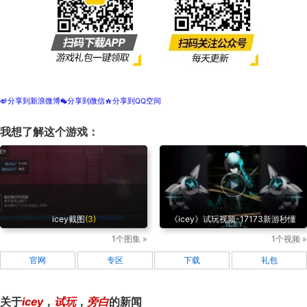
分享到新浪微博
分享到微信
分享到QQ空间
t
w
z
我想了解这个游戏：
icey截图
(3)
《icey》试玩视频-17173新游秒懂
1个图集 »
1个视频 »
官网
专区
下载
礼包
关于
icey
，
试玩
，
旁白
的新闻