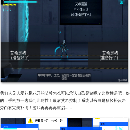
我们人见人爱花见花开的艾希怎么可以承认自己是猪呢？比耐性是吧，好
的，手机放一边我们比耐性！最后艾希控制了系统以旁白是猪轻松反击！
旁白君完美扑街！游戏再再再再重启……