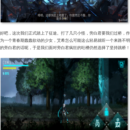
好吧，这次我们正式踏上了征途。打了几只小怪，旁白君要我们过桥，作
为一个青春期蠢蠢欲动的少女，艾希怎么可能这么轻易就听一个来路不明
的旁白君的话呢，于是我们面对旁白君疯狂的吐槽仍然选择了坚持跳桥！