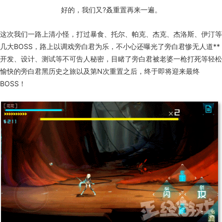
好的，我们又?叒重置再来一遍。
这次我们一路上清小怪，打过暴食、托尔、帕克、杰克、杰洛斯、伊汀等
几大BOSS，路上以调戏旁白君为乐，不小心还曝光了旁白君惨无人道**
开发、设计、测试等不可告人秘密，目睹了旁白君被老婆一枪打死等轻松
愉快的旁白君黑历史之旅以及第N次重置之后，终于即将迎来最终
BOSS！