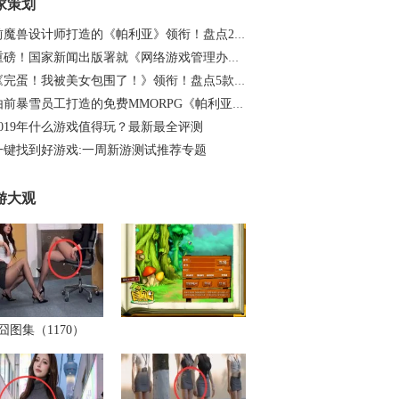
家策划
前魔兽设计师打造的《帕利亚》领衔！盘点20…
重磅！国家新闻出版署就《网络游戏管理办法…
《完蛋！我被美女包围了！》领衔！盘点5款…
由前暴雪员工打造的免费MMORPG《帕利亚》如…
2019年什么游戏值得玩？最新最全评测
一键找到好游戏:一周新游测试推荐专题
游大观
囧图集（1170）