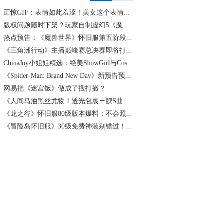
正惊GIF：表情如此羞涩！美女这个表情太好看，直接让人遐想连篇
版权问题随时下架？玩家自制虚幻5《魔兽世界》8月15日上线
热点预告：《魔兽世界》怀旧服第五阶段开启！《三角洲行动》开启全新宝藏月摸大红！
《三角洲行动》主播巅峰赛总决赛即将打响！8月2日，群星汇聚，新王加冕！
ChinaJoy小姐姐精选：绝美ShowGirl与Coser大赏！（5）
《Spider-Man: Brand New Day》新预告预计明日发布，另有一张新剧照公开
网易把《迷宫饭》做成了搜打撤？
《人间马油黑丝尤物！透光包裹丰腴S曲线腰臀比0.7！简杜Q弹蛮腰裹马油丝の致命诱惑》
《龙之谷》怀旧服80级版本爆料：不会照搬正式服，这次要玩点不一样的
《冒险岛怀旧服》30级免费神装别错过！新手必看重点攻略