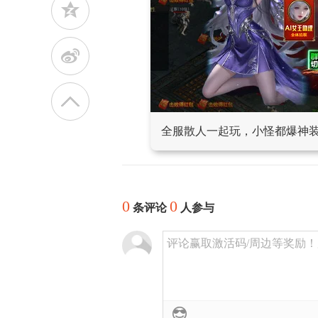
z
t
全服散人一起玩，小怪都爆神
0
0
条评论
人参与
评论赢取激活码/周边等奖励！加群