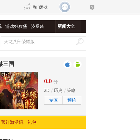
热门游戏
玩
游戏姬攻堡
汐瓜酱
新闻大全
DNF
传奇4
剑网3旗舰版
新天龙八部
谋三国
自由
诛仙世界
新仙侠5
0.0
分
2D
历史
策略
专区
预约
预订激活码、礼包