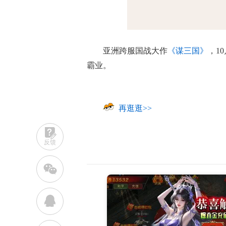
亚洲跨服国战大作
《谋三国》
，1
霸业。
再逛逛>>
反馈
w
q