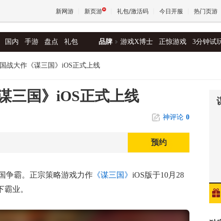
新网游
新页游
礼包/激活码
今日开服
热门页游
国内
手游
盘点
礼包
品牌
游戏X博士
正惊游戏
3分钟试
魔兽
国战大作《谋三国》iOS正式上线
天堂
谋三国》iOS正式上线
神评论
0
王权与
预约
国争霸。正宗策略游戏力作
《谋三国》
iOS版于10月28
天下霸业。