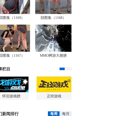
囧图集（1169）
囧图集（1168）
囧图集（1167）
MMO网游大翅膀
牌栏目
怀旧游戏榜
正经游戏
门新闻排行
每周
每月