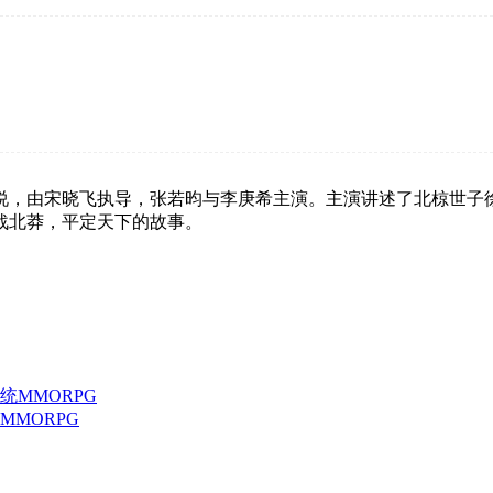
说，由宋晓飞执导，张若昀与李庚希主演。主演讲述了北椋世子
战北莽，平定天下的故事。
MORPG