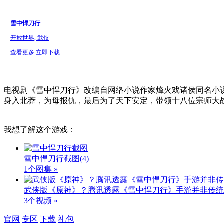
雪中悍刀行
开放世界, 武侠
查看更多
立即下载
电视剧《雪中悍刀行》改编自网络小说作家烽火戏诸侯同名小
身入北莽，为母报仇，最后为了天下安定，带领十八位宗师大
我想了解这个游戏：
雪中悍刀行截图
(4)
1个图集 »
武侠版《原神》？腾讯透露《雪中悍刀行》手游并非传统M
3个视频 »
官网
专区
下载
礼包