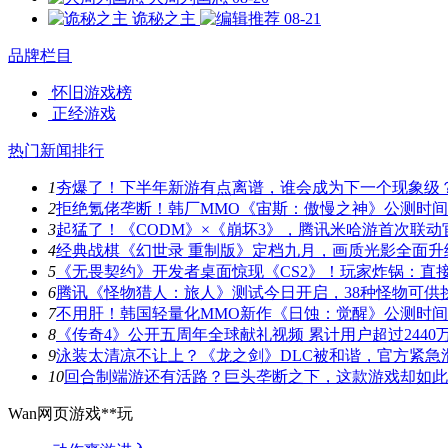
诡秘之主
08-21
品牌栏目
怀旧游戏榜
正经游戏
热门新闻排行
1
夯爆了！下半年新游有点离谱，谁会成为下一个现象级
2
拒绝氪佬垄断！韩厂MMO《宙斯：傲慢之神》公测时
3
起猛了！《CODM》×《崩坏3》，腾讯米哈游首次联动
4
经典战棋《幻世录 重制版》定档九月，画质光影全面升
5
《无畏契约》开发者桌面惊现《CS2》！玩家炸锅：直
6
腾讯《怪物猎人：旅人》测试今日开启，38种怪物可供
7
不用肝！韩国轻量化MMO新作《日蚀：觉醒》公测时
8
《传奇4》公开五周年全球献礼视频 累计用户超过2440
9
泳装太清凉不让上？《龙之剑》DLC被和谐，官方紧急
10
回合制端游还有活路？巨头垄断之下，这款游戏却如此
Wan网页游戏**玩