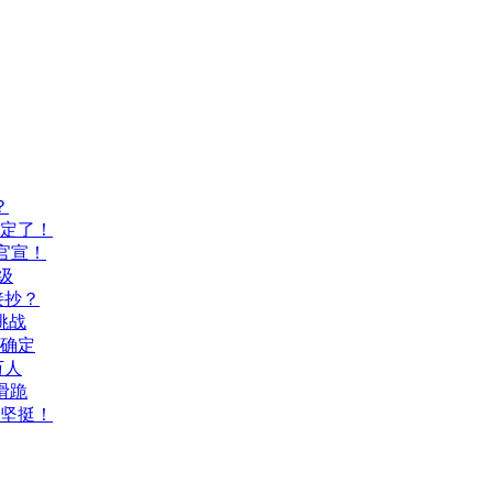
？
间定了！
官宣！
级
接抄？
挑战
间确定
万人
滑跪
坚挺！