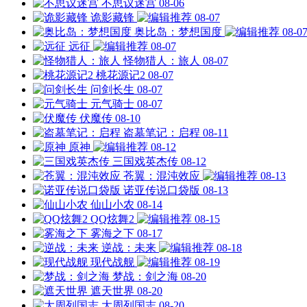
不思议迷宫
08-06
诡影藏锋
08-07
奥比岛：梦想国度
08-0
远征
08-07
怪物猎人：旅人
08-07
桃花源记2
08-07
问剑长生
08-07
元气骑士
08-07
伏魔传
08-10
盗墓笔记：启程
08-11
原神
08-12
三国戏英杰传
08-12
苍翼：混沌效应
08-13
诺亚传说口袋版
08-13
仙山小农
08-14
QQ炫舞2
08-15
雾海之下
08-17
逆战：未来
08-18
现代战舰
08-19
梦战：剑之海
08-20
遮天世界
08-20
大周列国志
08-20