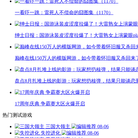
一看吓一跳：雷死人不偿命的囧图集（1170）
绅士日报：国游泳装皮涩度拉爆了！大雷熟女上演蒙眼pla
巅峰在线150万人的横版网游，如今带着怀旧服又杀回来
盘点8月扎堆上线的影游：玩家想扔核弹，结果只能谈恋
17周年庆典 争霸赛大区火爆开启
热门测试游戏
三国大领主
08-06
失控进化
08-06