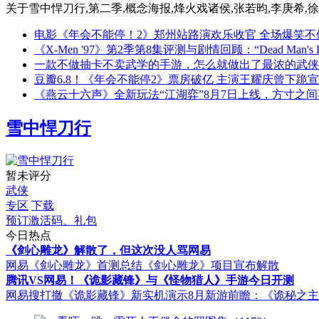
关于
雪中悍刀行,第二季,概念海报,烽火戏诸侯,张若昀,李庚希,徐
电影《年会不能停！2》郑州站路演欢乐收官 全场爆笑不
《X-Men '97》第2季第8集评测与剧情回顾：“Dead Man's H
一款不做抽卡不卖武学的手游，怎么就做出了最浓的武侠
豆瓣6.8！《年会不能停2》票房破亿 主演王耀庆曾下跪
《燕云十六声》全新玩法“江湖弈”8月7日上线，方寸之
雪中悍刀行
暂未评分
武侠
专区
下载
预订激活码、礼包
今日热点
《剑心雕龙》解散了，但这次没人骂网易
网易《剑心雕龙》首测总结
《剑心雕龙》项目宣布解散
腾讯VS网易！《诡影藏锋》与《怪物猎人》手游今日开测
网易搜打撤《诡影藏锋》新实机演示
8月新游前瞻：《诡秘之