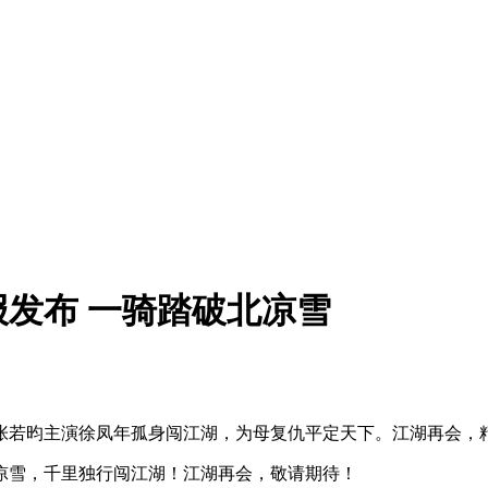
发布 一骑踏破北凉雪
张若昀主演徐凤年孤身闯江湖，为母复仇平定天下。江湖再会，
北凉雪，千里独行闯江湖！江湖再会，敬请期待！