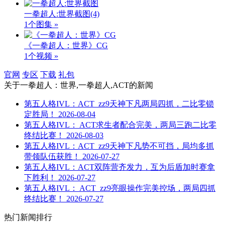
一拳超人:世界截图
(4)
1个图集 »
《一拳超人：世界》CG
1个视频 »
官网
专区
下载
礼包
关于
一拳超人：世界,一拳超人,ACT
的新闻
第五人格IVL：ACT_zz9天神下凡两局四抓，二比零锁
定胜局！
2026-08-04
第五人格IVL： ACT求生者配合完美，两局三跑二比零
终结比赛！
2026-08-03
第五人格IVL：ACT_zz9天神下凡势不可挡，局均多抓
带领队伍获胜！
2026-07-27
第五人格IVL：ACT双阵营齐发力，互为后盾加时赛拿
下胜利！
2026-07-27
第五人格IVL： ACT_zz9亮眼操作完美控场，两局四抓
终结比赛！
2026-07-27
热门新闻排行