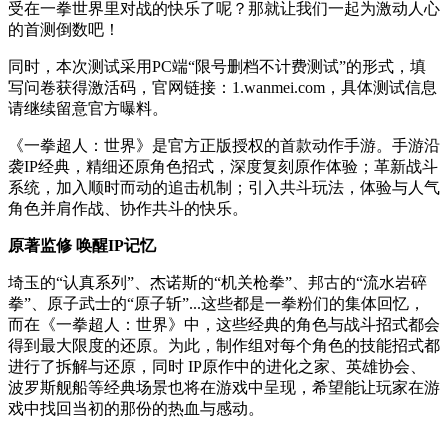
受在一拳世界里对战的快乐了呢？那就让我们一起为激动人心
的首测倒数吧！
同时，本次测试采用PC端“限号删档不计费测试”的形式，填
写问卷获得激活码，官网链接：1.wanmei.com，具体测试信息
请继续留意官方曝料。
《一拳超人：世界》是官方正版授权的首款动作手游。手游沿
袭IP经典，精细还原角色招式，深度复刻原作体验；革新战斗
系统，加入顺时而动的追击机制；引入共斗玩法，体验与人气
角色并肩作战、协作共斗的快乐。
原著监修 唤醒IP记忆
埼玉的“认真系列”、杰诺斯的“机关枪拳”、邦古的“流水岩碎
拳”、原子武士的“原子斩”...这些都是一拳粉们的集体回忆，
而在《一拳超人：世界》中，这些经典的角色与战斗招式都会
得到最大限度的还原。为此，制作组对每个角色的技能招式都
进行了拆解与还原，同时 IP原作中的进化之家、英雄协会、
波罗斯舰船等经典场景也将在游戏中呈现，希望能让玩家在游
戏中找回当初的那份的热血与感动。