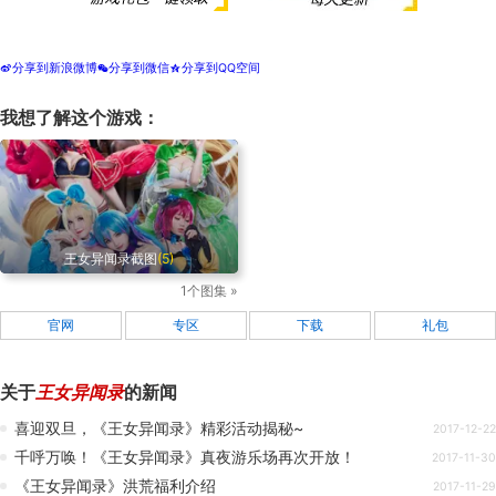
分享到新浪微博
分享到微信
分享到QQ空间
t
w
z
我想了解这个游戏：
王女异闻录截图
(5)
1个图集 »
官网
专区
下载
礼包
关于
王女异闻录
的新闻
喜迎双旦，《王女异闻录》精彩活动揭秘~
2017-12-22
千呼万唤！《王女异闻录》真夜游乐场再次开放！
2017-11-30
《王女异闻录》洪荒福利介绍
2017-11-29