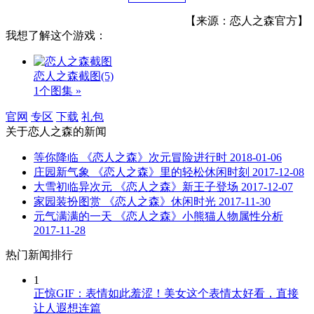
【来源：恋人之森官方】
我想了解这个游戏：
恋人之森截图
(5)
1个图集 »
官网
专区
下载
礼包
关于
恋人之森
的新闻
等你降临 《恋人之森》次元冒险进行时
2018-01-06
庄园新气象 《恋人之森》里的轻松休闲时刻
2017-12-08
大雪初临异次元 《恋人之森》新王子登场
2017-12-07
家园装扮图赏 《恋人之森》休闲时光
2017-11-30
元气满满的一天 《恋人之森》小熊猫人物属性分析
2017-11-28
热门新闻排行
1
正惊GIF：表情如此羞涩！美女这个表情太好看，直接
让人遐想连篇