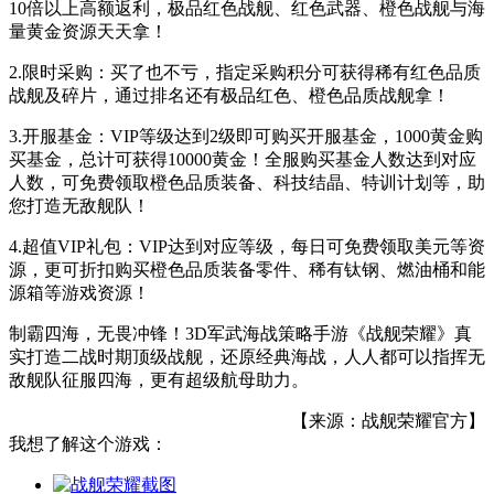
10倍以上高额返利，极品红色战舰、红色武器、橙色战舰与海
量黄金资源天天拿！
2.限时采购：买了也不亏，指定采购积分可获得稀有红色品质
战舰及碎片，通过排名还有极品红色、橙色品质战舰拿！
3.开服基金：VIP等级达到2级即可购买开服基金，1000黄金购
买基金，总计可获得10000黄金！全服购买基金人数达到对应
人数，可免费领取橙色品质装备、科技结晶、特训计划等，助
您打造无敌舰队！
4.超值VIP礼包：VIP达到对应等级，每日可免费领取美元等资
源，更可折扣购买橙色品质装备零件、稀有钛钢、燃油桶和能
源箱等游戏资源！
制霸四海，无畏冲锋！3D军武海战策略手游《战舰荣耀》真
实打造二战时期顶级战舰，还原经典海战，人人都可以指挥无
敌舰队征服四海，更有超级航母助力。
【来源：战舰荣耀官方】
我想了解这个游戏：