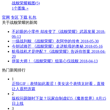
战舰荣耀截图
(5)
1个图集 »
官网
专区
下载
礼包
关于
战舰荣耀
的新闻
不起眼的小零件 却改变了《战舰荣耀》武器发展
2018-
06-13
一级战列舰 《战舰荣耀》衣阿华的传奇
2018-05-30
今朝试锋芒 《战舰荣耀》走进航母的奥秘
2018-05-16
航母战机才是绝配？《战舰荣耀》告诉你答案
2018-04-
20
拼装大师！《战舰荣耀》组装心仪战舰
2018-04-13
热门新闻排行
1
正惊GIF：表情如此羞涩！美女这个表情太好看，直接
让人遐想连篇
2
版权问题随时下架？玩家自制虚幻5《魔兽世界》8月15
日上线
3