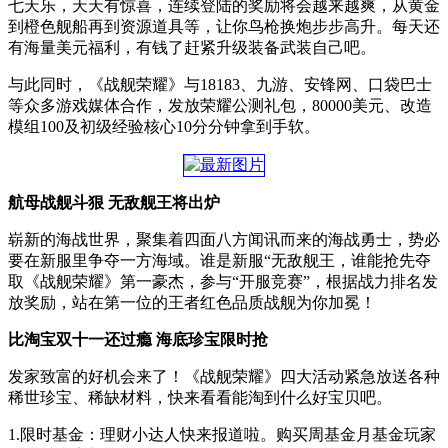
七天乐，天天有惊喜，连续登陆的奖励将会越来越爽，从黄金
到橙色舰船再到资源道具等，让你鸟枪换炮步步高升。每天还
有海量美元福利，有钱了赶紧升级装备武装自己吧。
与此同时，《战舰荣耀》与18183、九游、安锋网、口袋巴士
等众多游戏媒体合作，发放荣耀公测礼包，80000美元、改造
模组100及初级经验核心10分分钟拿到手软。
航母战舰斗狠 无敌舰王将出炉
崭新的海战世界，聚集着四面八方闻讯而来的海战勇士，势必
要在新服里争夺一方海域。谁是新服“无敌舰王，谁能抢先夺
取《战舰荣耀》第一豪杰，参与“开服竞赛”，根据战力排名发
放奖励，站在第一位的王者红色品质战舰为你加冕！
比淘宝双十一还过瘾 海底珍宝限时抢
发家致富的好机会来了！《战舰荣耀》四大活动紧急放送各种
稀世珍宝、稀缺材料，快来看看能淘到什么好宝贝吧。
1.限时基金：理财小达人快来报道啦。购买周基金月基金玩家