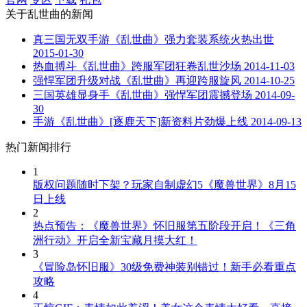
关于
乱世曲
的新闻
真三国无双手游《乱世曲》强力套装系统火热出世
2015-01-30
热血搏斗《乱世曲》跨服军团狂卷乱世沙场
2014-11-03
强悍军团升级对战《乱世曲》再迎跨服旋风
2014-10-25
三国英雄显身手《乱世曲》强悍军团震撼登场
2014-09-
30
手游《乱世曲》[逐鹿天下]新资料片劲爆上线
2014-09-13
热门新闻排行
1
版权问题随时下架？玩家自制虚幻5《魔兽世界》8月15
日上线
2
热点预告：《魔兽世界》怀旧服第五阶段开启！《三角
洲行动》开启全新宝藏月摸大红！
3
《冒险岛怀旧服》30级免费神装别错过！新手必看重点
攻略
4