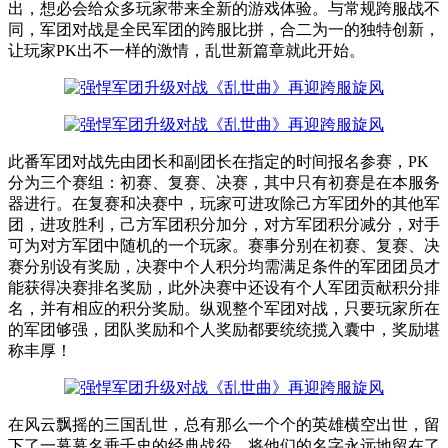
出，想必会给众多玩家带来全新的游戏体验。与常规跨服战不
同，军团对战是全民军团的跨服比拼，合二为一的独特创新，
让玩家PK出不一样的激情，乱世新篇章就此开始。
此番军团对战先由团长和副团长在指定的时间报名参赛，PK
分为三个赛组：初赛、复赛、决赛，其中只有初赛是在本服务
器进行。在复赛和决赛中，玩家可进攻除己方军团外的其他军
团，进攻胜利，己方军团积分加分，对方军团积分减分，对手
可为对方军团中随机的一个玩家。赛事分别在初赛、复赛、决
赛分别设有奖励，决赛中个人积分均需满足条件的军团团员才
能获得决赛排名奖励，此外决赛中还设有个人军团贡献积分排
名，并有相应的积分奖励。纵观整个军团对战，只要玩家所在
的军团够强，团队奖励和个人奖励都要统统揽入囊中，奖励堪
称丰厚！
在风云飘摇的三国乱世，总有那么一个个的英雄横空出世，留
下了一幕幕名垂千史的经典战役，将他们的名字永远地留在了