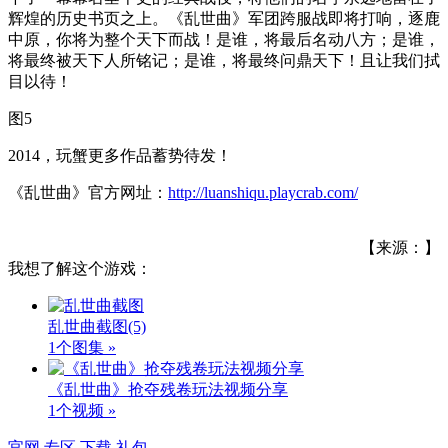
辉煌的历史书页之上。《乱世曲》军团跨服战即将打响，逐鹿
中原，你将为整个天下而战！是谁，将最后名动八方；是谁，
将最终被天下人所铭记；是谁，将最终问鼎天下！且让我们拭
目以待！
图5
2014，玩蟹更多作品蓄势待发！
《乱世曲》官方网址：
http://luanshiqu.playcrab.com/
【来源：】
我想了解这个游戏：
乱世曲截图
(5)
1个图集 »
《乱世曲》抢夺残卷玩法视频分享
1个视频 »
官网
专区
下载
礼包