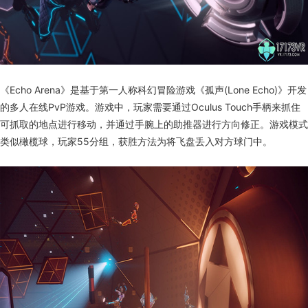
《Echo Arena》是基于第一人称科幻冒险游戏《孤声(Lone Echo)》开发
的多人在线PvP游戏。游戏中，玩家需要通过Oculus Touch手柄来抓住
可抓取的地点进行移动，并通过手腕上的助推器进行方向修正。游戏模式
类似橄榄球，玩家55分组，获胜方法为将飞盘丢入对方球门中。