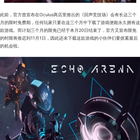
此前，
官方
曾宣布在
Oculus
商店里推出的《回声竞技场》会有长达三个
月的限时免费期，任何玩家只要在这三个月中下载了游戏便能永久拥有这
款游戏。而计划三个月的限免已经于本月
20
日结束了，官方又宣布限免
的时限将推迟到
11
月
1
日，因此还未下载这款游戏的小伙伴们要抓紧最后
的机会啦。