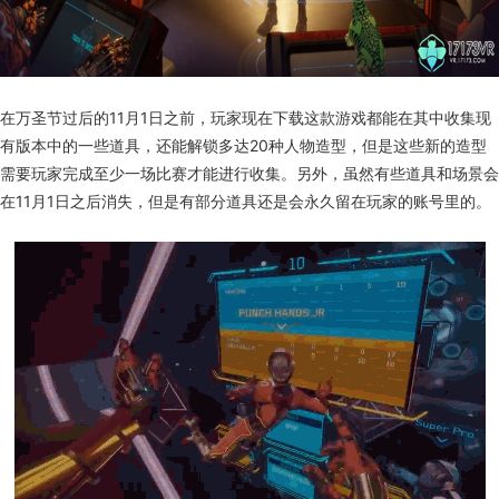
在万圣节过后的
11
月
1
日之前，玩家现在下载这款游戏都能在其中收集现
有版本中的一些道具，还能解锁多达
20
种人物造型，但是这些新的造型
需要玩家完成至少一场比赛才能进行收集。另外，虽然有些道具和场景会
在
11
月
1
日之后消失，但是有部分道具还是会永久留在玩家的账号里的。