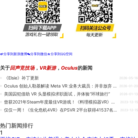
分享到新浪微博
分享到微信
分享到QQ空间
t
w
z
关于
回声竞技场
，
VR新游
，
Oculus
的新闻
《Elsie》补丁更新
2026-05-16
Oculus 创始人勒基解读 Meta VR 业务大裁员：并非放弃 VR，反而利好行业
2026-01-20
美国囚犯借助 VR 头显模拟求职面试，并体验“环球旅行”
2026-01-13
曾获2021年Steam年度最佳VR游戏！《料理模拟器VR》登陆PSVR2
2023-12-15
仅仅一周！《生化危机4VR》在PSVR 2平台获得41537名玩家
2023-12-15
热门新闻排行
1