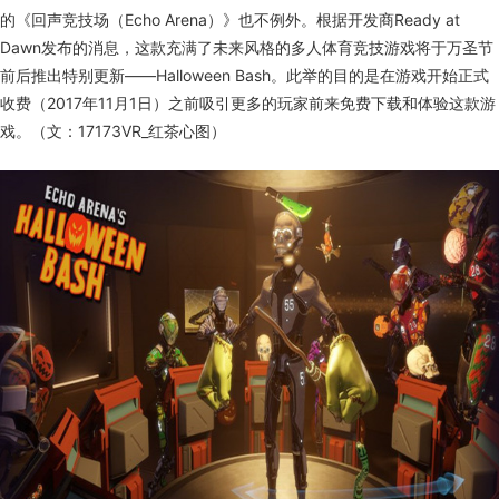
的《回声竞技场（
Echo Arena
）》也不例外。根据开发商
Ready at
Dawn
发布的消息，这款充满了未来风格的多人体育竞技游戏将于万圣节
前后推出特别更新——
Halloween Bash
。此举的目的是在游戏开始正式
收费（
2017
年
11
月
1
日）之前吸引更多的玩家前来免费下载和体验这款游
戏。（文：
17173VR_
红茶心图）