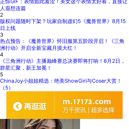
正惊GIF：表情如此羞涩！美女这个表情太好看，直接让
人遐想连篇
2
版权问题随时下架？玩家自制虚幻5《魔兽世界》8月15
日上线
3
热点预告：《魔兽世界》怀旧服第五阶段开启！《三角
洲行动》开启全新宝藏月摸大红！
4
《三角洲行动》主播巅峰赛总决赛即将打响！8月2日，
群星汇聚，新王加冕！
5
ChinaJoy小姐姐精选：绝美ShowGirl与Coser大赏！
（5）