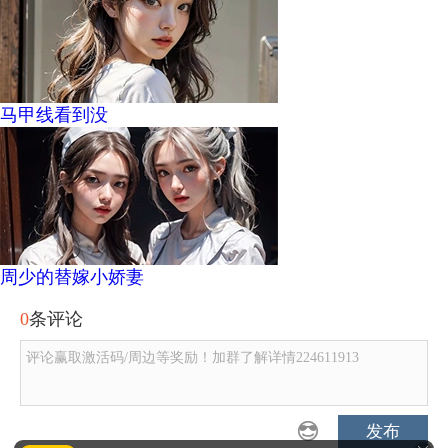
马甲线看到没
周少的替嫁小娇妻
0
条评论
评论赢取激活码/周边等奖励！加群了解详情224611913
发布