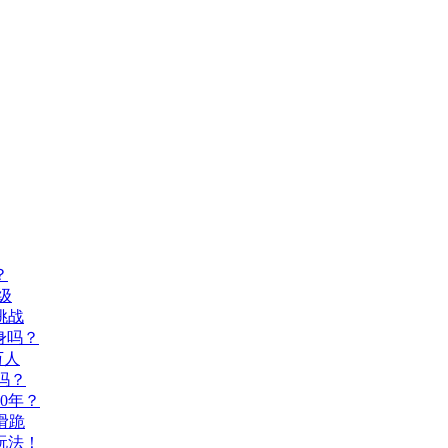
？
级
挑战
身吗？
万人
吗？
0年？
滑跪
玩法！