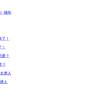
主》领衔
了！
爱？
诱人