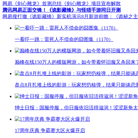
网易《剑心雕龙》首测总结
《剑心雕龙》项目宣布解散
腾讯网易正面交锋！《诡影藏锋》与怪猎手游同日开测
网易搜打撤《诡影藏锋》新实机演示
8月新游前瞻：《诡秘之
一看吓一跳：雷死人不偿命的囧图集（1170）
巅峰在线150万人的横版网游，如今带着怀旧服又杀回来
盘点8月扎堆上线的影游：玩家想扔核弹，结果只能谈恋
绅士日报：国服停服，但日服依旧活得滋润！涩涩新角太
17周年庆典 争霸赛大区火爆开启