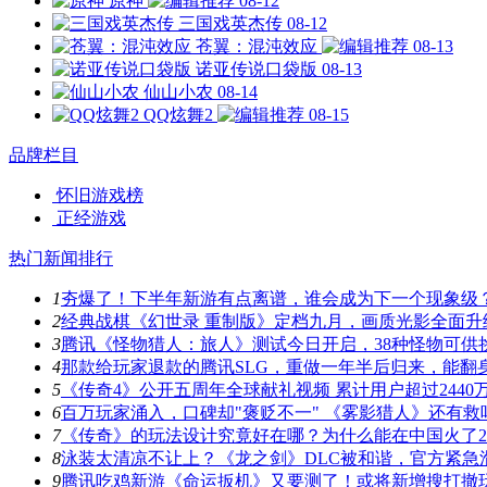
原神
08-12
三国戏英杰传
08-12
苍翼：混沌效应
08-13
诺亚传说口袋版
08-13
仙山小农
08-14
QQ炫舞2
08-15
品牌栏目
怀旧游戏榜
正经游戏
热门新闻排行
1
夯爆了！下半年新游有点离谱，谁会成为下一个现象级
2
经典战棋《幻世录 重制版》定档九月，画质光影全面升
3
腾讯《怪物猎人：旅人》测试今日开启，38种怪物可供
4
那款给玩家退款的腾讯SLG，重做一年半后归来，能翻
5
《传奇4》公开五周年全球献礼视频 累计用户超过2440
6
百万玩家涌入，口碑却"褒贬不一" 《雾影猎人》还有救
7
《传奇》的玩法设计究竟好在哪？为什么能在中国火了2
8
泳装太清凉不让上？《龙之剑》DLC被和谐，官方紧急
9
腾讯吃鸡新游《命运扳机》又要测了！或将新增搜打撤