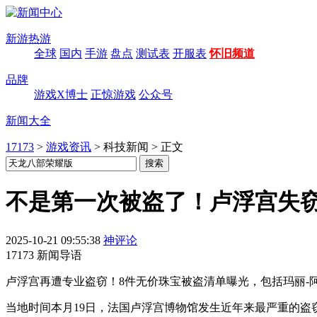
新游热游
全球
国内
手游
盘点
测试表
开服表
怀旧频道
品牌
游戏X博士
正惊游戏
公众号
新闻大全
17173
>
游戏资讯
>
科技新闻
>
正文
不是第一次被盗了！卢浮宫失窃
2025-10-21 09:55:38
神评论
17173 新闻导语
卢浮宫再遭专业盗窃！8件无价珠宝被盗清单曝光，包括玛丽-
当地时间本月19日，法国卢浮宫博物馆发生近年来最严重的盗