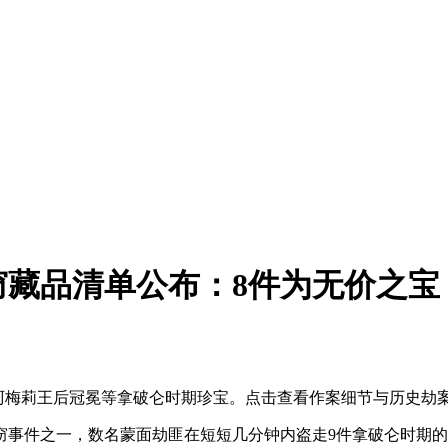
藏品清单公布：8件为无价之宝
阿梅莉王后冠冕等拿破仑时期珍宝。点击查看作案细节与历史劫
窃事件之一，数名蒙面劫匪在短短几分钟内盗走9件拿破仑时期