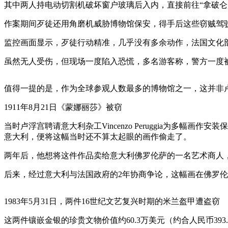
其中两人持电动切割机破坏窗户玻璃后入内，直接前往“拿破仑
作案期间歹徒还用角磨机威胁博物馆保安，得手后这些窃贼驾
监控画面显示，歹徒行动精准，几乎没有多余动作，法国文化部
虽然无人受伤，但现场一度陷入恐慌，多名游客称，警方一度
值得一提的是，作为全球参观人数最多的博物馆之一，这并非
1911年8月21日《蒙娜丽莎》被窃
当时卢浮宫聘请意大利杂工Vincenzo Peruggia为
意大利，便将这幅当时还不算太起眼的画作偷走了。
两年后，他想将这件作品卖给意大利佛罗伦萨的一名艺术商人
后来，经过意大利与法国政府的2年协商争论，这幅画在佛罗伦
1983年5月31日，两件16世纪文艺复兴时期的米兰盔甲遭盗窃
这两件镶嵌金银的珍贵文物价值约60.3万美元（约合人民币393.5万