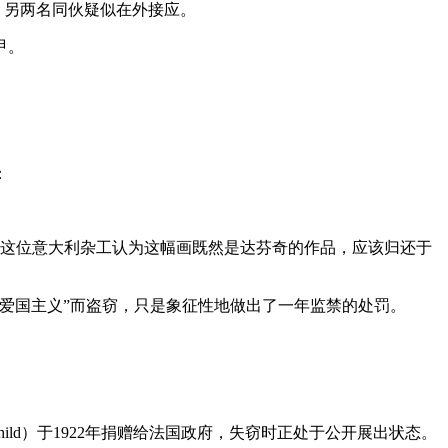
，另两名同伙疑似在外接应。
甲。
：
天清晨，这位意大利杂工认为这幅画既然是达芬奇的作品，应该归还于
爱国主义”而盗窃，只是象征性地做出了一年监禁的处罚。
schild）于1922年捐赠给法国政府，失窃时正处于公开展出状态。