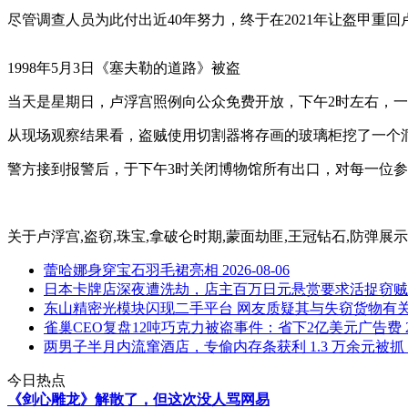
尽管调查人员为此付出近40年努力，终于在2021年让盔甲
1998年5月3日《塞夫勒的道路》被盗
当天是星期日，卢浮宫照例向公众免费开放，下午2时左右，一名警卫
从现场观察结果看，盗贼使用切割器将存画的玻璃柜挖了一个
警方接到报警后，于下午3时关闭博物馆所有出口，对每一位
关于
卢浮宫,盗窃,珠宝,拿破仑时期,蒙面劫匪,王冠钻石,防弹展
蕾哈娜身穿宝石羽毛裙亮相
2026-08-06
日本卡牌店深夜遭洗劫，店主百万日元悬赏要求活捉窃贼
东山精密光模块闪现二手平台 网友质疑其与失窃货物有
雀巢CEO复盘12吨巧克力被盗事件：省下2亿美元广告费
两男子半月内流窜酒店，专偷内存条获利 1.3 万余元被抓
今日热点
《剑心雕龙》解散了，但这次没人骂网易