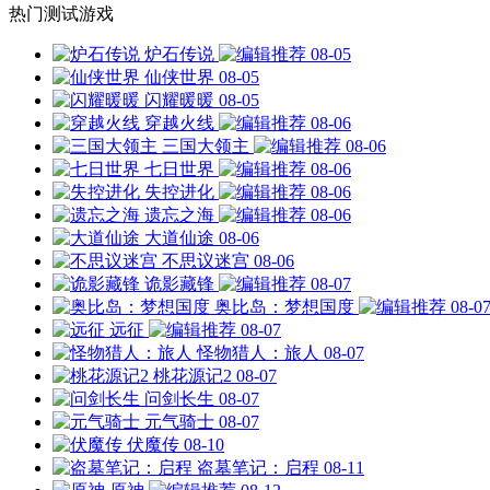
热门测试游戏
炉石传说
08-05
仙侠世界
08-05
闪耀暖暖
08-05
穿越火线
08-06
三国大领主
08-06
七日世界
08-06
失控进化
08-06
遗忘之海
08-06
大道仙途
08-06
不思议迷宫
08-06
诡影藏锋
08-07
奥比岛：梦想国度
08-0
远征
08-07
怪物猎人：旅人
08-07
桃花源记2
08-07
问剑长生
08-07
元气骑士
08-07
伏魔传
08-10
盗墓笔记：启程
08-11