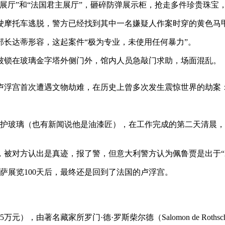
展厅”和“法国君主展厅”，砸碎防弹展示柜，抢走多件珍贵珠宝
驶摩托车逃脱，警方已经找到其中一名嫌疑人作案时穿的黄色马
长达蒂形容，这起案件“极为专业，未使用任何暴力”。
被锁在玻璃金字塔外侧门外，馆内人员急敲门求助，场面混乱。
卢浮宫首次遭遇文物劫难，在历史上曾多次发生震惊世界的劫案
多幅画作安装保护玻璃（也有新闻说他是油漆匠），在工作完成的第二
，被对方认出是真迹，报了警，但意大利警方认为佩鲁贾是出于“
萨展览100天后，最终还是回到了法国的卢浮宫。
元），由著名藏家所罗门·德·罗斯柴尔德（Salomon de Roth