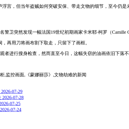
重回卢浮宫，但当年盗贼如何突破安保、带走文物的细节，至今仍是
突然发现一幅法国19世纪初期画家卡米耶·柯罗（Camille 
洞，再用刀将画布割下取走，只留下了画框。
参观者进行搜身检查，然而直至今日，这幅失窃的油画依旧下落
示柜,监控画面,《蒙娜丽莎》,文物劫难
的新闻
2026-07-29
关
2026-07-28
2026-07-25
2026-07-24