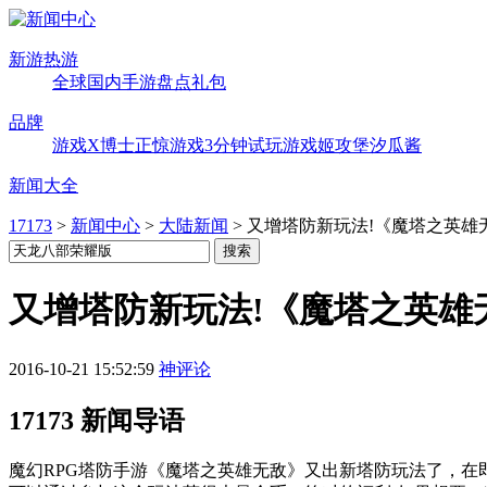
新游热游
全球
国内
手游
盘点
礼包
品牌
游戏X博士
正惊游戏
3分钟试玩
游戏姬攻堡
汐瓜酱
新闻大全
17173
>
新闻中心
>
大陆新闻
>
又增塔防新玩法!《魔塔之英雄
又增塔防新玩法!《魔塔之英雄
2016-10-21 15:52:59
神评论
17173 新闻导语
魔幻RPG塔防手游《魔塔之英雄无敌》又出新塔防玩法了，在