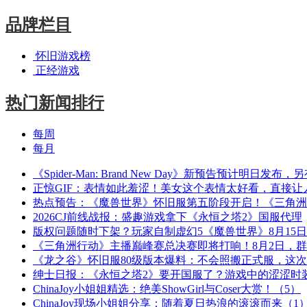
品牌栏目
怀旧游戏榜
正经游戏
热门新闻排行
每周
每月
《Spider-Man: Brand New Day》新预告预计明日发
正惊GIF：表情如此羞涩！美女这个表情太好看，直接让
热点预告：《魔兽世界》怀旧服第五阶段开启！《三角洲
2026CJ前线战报：盛趣游戏拿下《永恒之塔2》国服代理
版权问题随时下架？玩家自制虚幻5《魔兽世界》8月15
《三角洲行动》主播巅峰赛总决赛即将打响！8月2日，
《龙之谷》怀旧服80级版本爆料：不会照搬正式服，这
绅士日报：《永恒之塔2》要开国服了？游戏中的涩涩时
ChinaJoy小姐姐精选：绝美ShowGirl与Coser大赏！（5）
ChinaJoy现场小姐姐分享：随着夏日热浪的滚滚而来（1