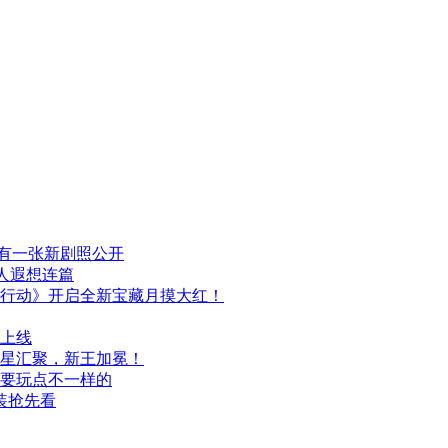
布，另有一张新剧照公开
人遐想连篇
行动》开启全新宝藏月摸大红！
日上线
群星汇聚，新王加冕！
次要玩点不一样的
装抢先看
）