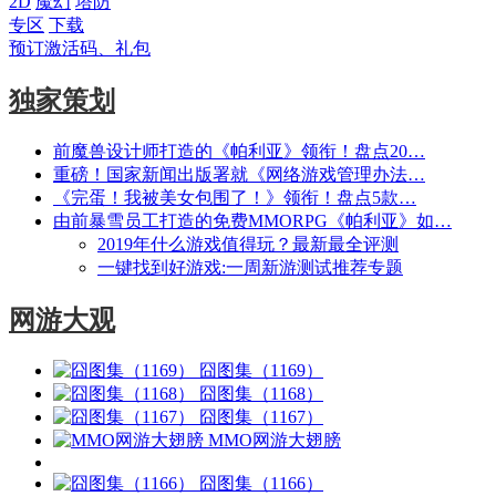
2D
魔幻
塔防
专区
下载
预订激活码、礼包
独家策划
前魔兽设计师打造的《帕利亚》领衔！盘点20…
重磅！国家新闻出版署就《网络游戏管理办法…
《完蛋！我被美女包围了！》领衔！盘点5款…
由前暴雪员工打造的免费MMORPG《帕利亚》如…
2019年什么游戏值得玩？最新最全评测
一键找到好游戏:一周新游测试推荐专题
网游大观
囧图集（1169）
囧图集（1168）
囧图集（1167）
MMO网游大翅膀
囧图集（1166）