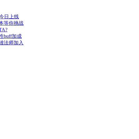
今日上线
本等你挑战
A?
uff加成
雄法师加入