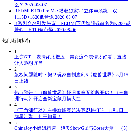
么？
2026-08-07
REDMI K100 Pro Max搭载独家2.1立体声系统：双
1115D+1620低音炮
2026-08-07
K系列命名引发热议！REDMI下代旗舰或命名为K200 胡
馨心：K110有点怪
2026-08-06
热门新闻排行
1
正惊GIF：表情如此羞涩！美女这个表情太好看，直接
让人遐想连篇
2
版权问题随时下架？玩家自制虚幻5《魔兽世界》8月15
日上线
3
热点预告：《魔兽世界》怀旧服第五阶段开启！《三角
洲行动》开启全新宝藏月摸大红！
4
《三角洲行动》主播巅峰赛总决赛即将打响！8月2日，
群星汇聚，新王加冕！
5
ChinaJoy小姐姐精选：绝美ShowGirl与Coser大赏！（5）