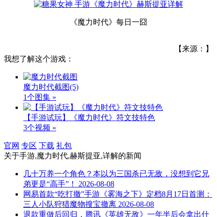
《魔力时代》每日一囧
【来源：】
我想了解这个游戏：
魔力时代截图
(5)
1个图集 »
【手游试玩】《魔力时代》符文技特色
3个视频 »
官网
专区
下载
礼包
关于
手游,魔力时代,赫斯提亚,详解
的新闻
几十万养一个角色？本以为三国杀已无敌，没想到它兄
弟更是“高手”！
2026-08-08
网易首款“吃打撤”手游《雾海之下》定档8月17日首测：
三人小队狩猎魔物搜宝撤离
2026-08-08
退款重做后回归，腾讯《英雄无敌》一年半后会拿出什