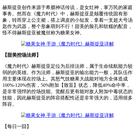
赫斯提亚创作来源于希腊神话传说，是女灶神，掌万民的家庭
事务。然而在《魔力时代》中，赫斯提亚是颠覆传统固有形
象，转而穿上公主裙，搭上调皮的小短发，拿着一支超大号汤
匙作为武器，整个形象萌到不行！甜美的脸孔和软糯的配音，
怪不得赫斯提亚被魔丝称为糖果女神。
【甜美控场法师】
《魔力时代》赫斯提亚定位为后排法师，属于生命续航能力较
弱的的英雄。作为法师，赫斯提亚的输出能力一般，其队伍作
用主要体现在控场上。其怒气技糖果大战能对地方全体造成
100%-120%伤害，50%附加【致盲】状态，降低40%命中率，
是非常强悍的控场技能。觉醒后更有能对敌人附加中毒状态的
技能，因此赫斯提亚的阵容搭配性还是非常强大的，适用很多
阵容。
【每日一囧】