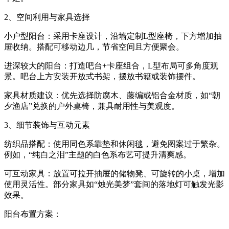
2、空间利用与家具选择
小户型阳台：采用卡座设计，沿墙定制L型座椅，下方增加抽
屉收纳。搭配可移动边几，节省空间且方便聚会。
进深较大的阳台：打造吧台+卡座组合，L型布局可多角度观
景。吧台上方安装开放式书架，摆放书籍或装饰摆件。
家具材质建议：优先选择防腐木、藤编或铝合金材质，如“朝
夕渔店”兑换的户外桌椅，兼具耐用性与美观度。
3、细节装饰与互动元素
纺织品搭配：使用同色系靠垫和休闲毯，避免图案过于繁杂。
例如，“纯白之泪”主题的白色系布艺可提升清爽感。
可互动家具：放置可拉开抽屉的储物凳、可旋转的小桌，增加
使用灵活性。部分家具如“烛光美梦”套间的落地灯可触发光影
效果。
阳台布置方案：