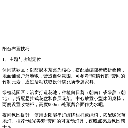
阳台布置技巧
1、主题与功能定位
休闲茶歇区：以防腐木茶桌为核心，搭配藤编摇椅或折叠椅，
地面铺设户外地毯，营造自然氛围。可参考“粽情竹韵”套间的
竹制元素，通过活动获取设计稿兑换专属家具。
绿植花园区：沿窗打造花池，种植向日葵（朝南）或绿萝（朝
北），搭配悬挂式花盆和多层花架。中心放置小型休闲桌椅，
两侧设置收纳柜，高度900mm处预留台面作为水吧。
夜间氛围提升：使用太阳能串灯缠绕栏杆或绿植，搭配暖光落
地灯。推荐“烛光美梦”套间的可互动灯具，夜晚点亮后氛围感
十足。