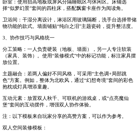
卧室：使用抬高地板或屏风分隔睡眠区与休闲区。床铺选
择“似梦幻景”套间的四柱床，搭配飘窗卡座作为阅读角。
卫浴间：干湿分离设计，淋浴区用玻璃隔断，洗手台选择带储
物功能的款式。墙面铺贴“纯白之泪”主题瓷砖，提升整洁度。
3、协作技巧与风格统一
分工策略：一人负责硬装（地板、墙面），另一人专注软装
（家具、装饰）。使用“装修模式”中的标记功能，标注家具摆
放位置。
主题融合：若两人偏好不同风格，可采用“主色调+局部跳
色”方案。例如，整体为北欧风，通过“幻想奇境”套间的彩色
抱枕或灯具增添童趣。
互动元素：放置双人秋千、可联机的游戏桌，或“点亮魔仙
堡”套间的互动摆件，增强双人协作体验。
注：以下模板来自玩家分享的高赞方案，可以作为参考。
双人空间装修模板：