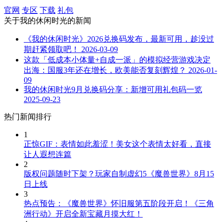
官网
专区
下载
礼包
关于
我的休闲时光
的新闻
《我的休闲时光》2026兑换码发布，最新可用，趁没过
期赶紧领取吧！
2026-03-09
这款「低成本小体量+自成一派」的模拟经营游戏决定
出海：国服3年还在增长，欧美能否复刻辉煌？
2026-01-
09
我的休闲时光9月兑换码分享：新增可用礼包码一览
2025-09-23
热门新闻排行
1
正惊GIF：表情如此羞涩！美女这个表情太好看，直接
让人遐想连篇
2
版权问题随时下架？玩家自制虚幻5《魔兽世界》8月15
日上线
3
热点预告：《魔兽世界》怀旧服第五阶段开启！《三角
洲行动》开启全新宝藏月摸大红！