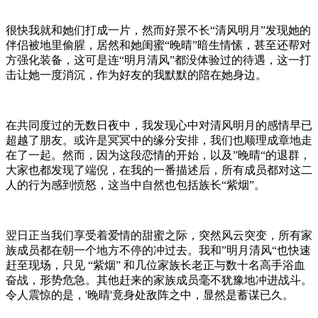
很快我就和她们打成一片，然而好景不长“清风明月”发现她的
伴侣被地里偷腥，居然和她闺蜜“晚晴”暗生情愫，甚至还帮对
方强化装备，这可是连“明月清风”都没体验过的待遇，这一打
击让她一度消沉，作为好友的我默默的陪在她身边。
在共同度过的无数日夜中，我发现心中对清风明月的感情早已
超越了朋友。或许是冥冥中的缘分安排，我们也顺理成章地走
在了一起。然而，因为这段恋情的开始，以及”晚晴“的退群，
大家也都发现了端倪，在我的一番描述后，所有成员都对这二
人的行为感到愤怒，这当中自然也包括族长“紫烟”。
翌日正当我们享受着爱情的甜蜜之际，突然风云突变，所有家
族成员都在朝一个地方不停的冲过去。我和”明月清风“也快速
赶至现场，只见 “紫烟” 和几位家族长老正与数十名高手浴血
奋战，形势危急。其他赶来的家族成员毫不犹豫地冲进战斗。
令人震惊的是，'晚晴'竟身处敌阵之中，显然是蓄谋已久。