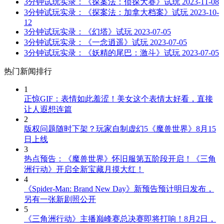
3分钟试玩实录：《探案法：侦探大赛》试玩
2023-11-08
3分钟试玩实录：《探案法：加拿大档案》试玩
2023-10-
12
3分钟试玩实录：《幻塔》试玩
2023-07-05
3分钟试玩实录：《一念逍遥》试玩
2023-07-05
3分钟试玩实录：《妖精的尾巴：激斗》试玩
2023-07-05
热门新闻排行
1
正惊GIF：表情如此羞涩！美女这个表情太好看，直接
让人遐想连篇
2
版权问题随时下架？玩家自制虚幻5《魔兽世界》8月15
日上线
3
热点预告：《魔兽世界》怀旧服第五阶段开启！《三角
洲行动》开启全新宝藏月摸大红！
4
《Spider-Man: Brand New Day》新预告预计明日发布，
另有一张新剧照公开
5
《三角洲行动》主播巅峰赛总决赛即将打响！8月2日，