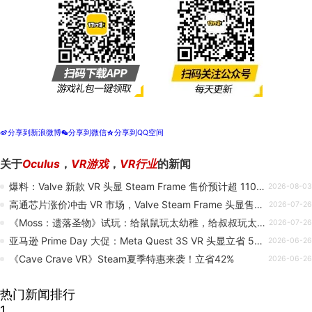
分享到新浪微博
分享到微信
分享到QQ空间
t
w
z
关于
Oculus
，
VR游戏
，
VR行业
的新闻
爆料：Valve 新款 VR 头显 Steam Frame 售价预计超 1100 美元
2026-08-03
高通芯片涨价冲击 VR 市场，Valve Steam Frame 头显售价或超 1000 美元
2026-07-26
《Moss：遗落圣物》试玩：给鼠鼠玩太幼稚，给叔叔玩太类魂
2026-07-26
亚马逊 Prime Day 大促：Meta Quest 3S VR 头显立省 50 美元
2026-06-26
《Cave Crave VR》Steam夏季特惠来袭！立省42%
2026-06-26
热门新闻排行
1