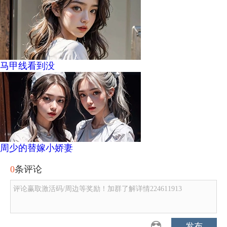
马甲线看到没
周少的替嫁小娇妻
0
条评论
评论赢取激活码/周边等奖励！加群了解详情224611913
发布