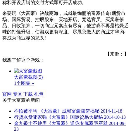
称和开设店铺的支付方式即可开店成功。
来要玩《大富豪》决战商海，成就最绚丽的富豪传奇!期货市
场、国际贸易、控股股东、买地开店、竞选官员、买卖奢侈
品、日收预算，一切商业元素应有尽有，使游戏不再是枯燥乏
味的打怪升级，使游戏更有深度。尽展您傲人的商业才华,终
将成为商业界的龙头!
【来源：】
我想了解这个游戏：
大富豪截图
(5)
1个图集 »
官网
专区
下载
礼包
关于
大富豪
的新闻
不怕被平均 《大富豪》成就富豪摇篮揭秘
2014-11-18
行货水货哪家强《大富豪》国际贸易大揭秘
2014-10-13
金九银十不炒房《大富豪》送你专属豪宅座驾
2014-09-
23