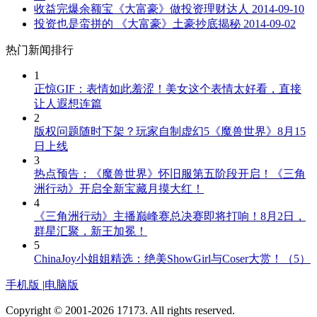
收益完爆余额宝《大富豪》做投资理财达人
2014-09-10
投资也是蛮拼的 《大富豪》土豪抄底揭秘
2014-09-02
热门新闻排行
1
正惊GIF：表情如此羞涩！美女这个表情太好看，直接
让人遐想连篇
2
版权问题随时下架？玩家自制虚幻5《魔兽世界》8月15
日上线
3
热点预告：《魔兽世界》怀旧服第五阶段开启！《三角
洲行动》开启全新宝藏月摸大红！
4
《三角洲行动》主播巅峰赛总决赛即将打响！8月2日，
群星汇聚，新王加冕！
5
ChinaJoy小姐姐精选：绝美ShowGirl与Coser大赏！（5）
手机版
|
电脑版
Copyright © 2001-2026 17173. All rights reserved.