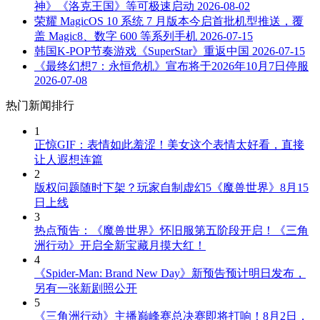
神》《洛克王国》等可极速启动
2026-08-02
荣耀 MagicOS 10 系统 7 月版本今启首批机型推送，覆
盖 Magic8、数字 600 等系列手机
2026-07-15
韩国K-POP节奏游戏《SuperStar》重返中国
2026-07-15
《最终幻想7：永恒危机》宣布将于2026年10月7日停服
2026-07-08
热门新闻排行
1
正惊GIF：表情如此羞涩！美女这个表情太好看，直接
让人遐想连篇
2
版权问题随时下架？玩家自制虚幻5《魔兽世界》8月15
日上线
3
热点预告：《魔兽世界》怀旧服第五阶段开启！《三角
洲行动》开启全新宝藏月摸大红！
4
《Spider-Man: Brand New Day》新预告预计明日发布，
另有一张新剧照公开
5
《三角洲行动》主播巅峰赛总决赛即将打响！8月2日，