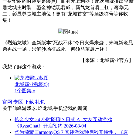
一身华丽的时装更是装点门面的无上利器！此次新版推出全新
雕龙城主时装，鎏金神铠现君威，霸气龙首肩上扛，奢华无
二，彰显尊贵城主地位！更有“龙城首富”等顶级称号等你收
集！
《烈焰龙城》全新版本“死战不休”今日火爆来袭，来与新老兄
弟再战一场，只解沙场征战死，何须马革裹尸还！
【来源：龙城霸业官方】
我想了解这个游戏：
龙城霸业截图
(5)
1个图集 »
官网
专区
下载
礼包
关于
仙峰游戏,烈焰龙城,手机游戏
的新闻
炼金少女 24 小时陪聊？日式 AI 女友互动游戏
《RyzaChat》开启预约
2026-08-04
华为鸿蒙 HarmonyOS 7 实装游戏秒启秒开特性，《原