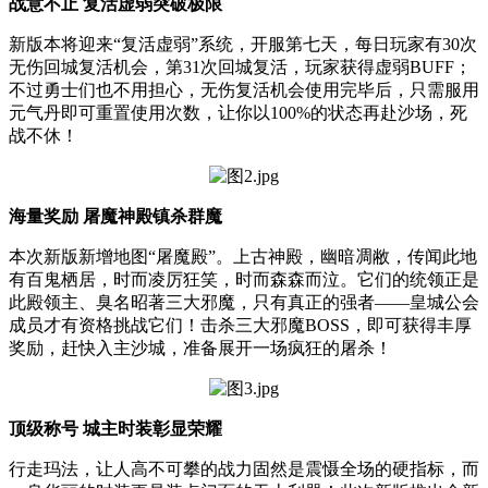
战意不止 复活虚弱突破极限
新版本将迎来“复活虚弱”系统，开服第七天，每日玩家有30次
无伤回城复活机会，第31次回城复活，玩家获得虚弱BUFF；
不过勇士们也不用担心，无伤复活机会使用完毕后，只需服用
元气丹即可重置使用次数，让你以100%的状态再赴沙场，死
战不休！
海量奖励 屠魔神殿镇杀群魔
本次新版新增地图“屠魔殿”。上古神殿，幽暗凋敝，传闻此地
有百鬼栖居，时而凌厉狂笑，时而森森而泣。它们的统领正是
此殿领主、臭名昭著三大邪魔，只有真正的强者——皇城公会
成员才有资格挑战它们！击杀三大邪魔BOSS，即可获得丰厚
奖励，赶快入主沙城，准备展开一场疯狂的屠杀！
顶级称号 城主时装彰显荣耀
行走玛法，让人高不可攀的战力固然是震慑全场的硬指标，而