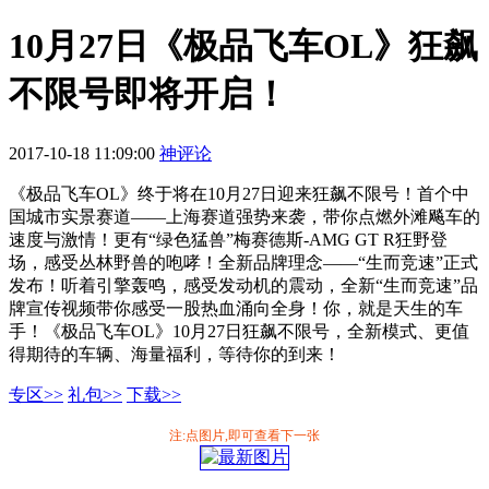
10月27日《极品飞车OL》狂飙
不限号即将开启！
2017-10-18 11:09:00
神评论
《极品飞车OL》终于将在10月27日迎来狂飙不限号！首个中
国城市实景赛道——上海赛道强势来袭，带你点燃外滩飚车的
速度与激情！更有“绿色猛兽”梅赛德斯-AMG GT R狂野登
场，感受丛林野兽的咆哮！全新品牌理念——“生而竞速”正式
发布！听着引擎轰鸣，感受发动机的震动，全新“生而竞速”品
牌宣传视频带你感受一股热血涌向全身！你，就是天生的车
手！《极品飞车OL》10月27日狂飙不限号，全新模式、更值
得期待的车辆、海量福利，等待你的到来！
专区>>
礼包>>
下载>>
注:点图片,即可查看下一张