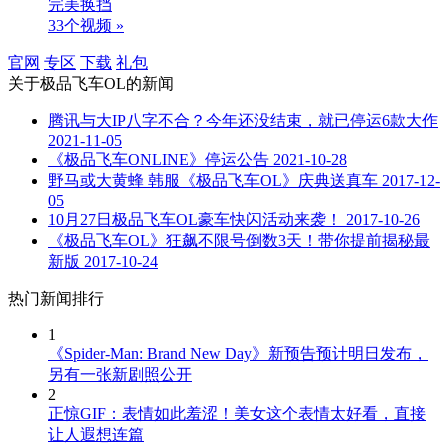
完美换挡
33个视频 »
官网
专区
下载
礼包
关于
极品飞车OL
的新闻
腾讯与大IP八字不合？今年还没结束，就已停运6款大作
2021-11-05
《极品飞车ONLINE》停运公告
2021-10-28
野马或大黄蜂 韩服《极品飞车OL》庆典送真车
2017-12-
05
10月27日极品飞车OL豪车快闪活动来袭！
2017-10-26
《极品飞车OL》狂飙不限号倒数3天！带你提前揭秘最
新版
2017-10-24
热门新闻排行
1
《Spider-Man: Brand New Day》新预告预计明日发布，
另有一张新剧照公开
2
正惊GIF：表情如此羞涩！美女这个表情太好看，直接
让人遐想连篇