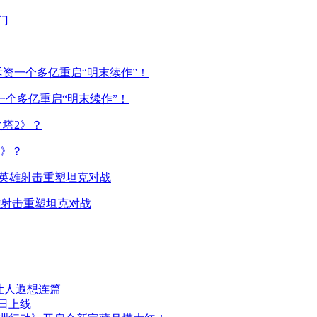
一个多亿重启“明末续作”！
2》？
雄射击重塑坦克对战
让人遐想连篇
日上线