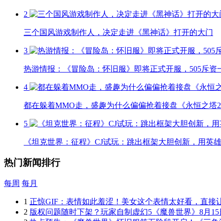
2
三个国风游戏制作人，决定走进《黑神话》打开的大门
3
热游情报：《冒险岛：怀旧服》即将正式开服，505斥资
4
都在躲着MMO走，盛趣为什么偏偏抢着接盘《永恒之塔
5
《坦克世界：征程》CJ试玩：跳出框架大胆创新，用英
热门新闻排行
每周
每月
1
正惊GIF：表情如此羞涩！美女这个表情太好看，直接
2
版权问题随时下架？玩家自制虚幻5《魔兽世界》8月15