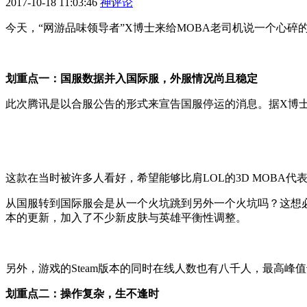
2017-10-18 11:03:46
神评论
今天，“网游品味领导者”X博士来给MOBA老司机说一个心碎的
划重点一：国服数据并入国际服，外服情况尚且稳定
此次腾讯是以合服公告的形式来宣告国服停运的消息。据X博
这款在当时被许多人看好，希望能够比肩LOL的3D MOBA
从国服转到国际服会是从一个火坑跳到另外一个火坑吗？这想必
本的更新，加入了不少新皮肤与英雄平衡性调整。
另外，游戏的Steam版本的同时在线人数也有八千人，最高峰
划重点二：操作复杂，生不逢时