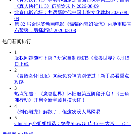
《真人快打11 3》仍前途未卜
2026-08-09
北京电影论坛：共话新时代中国电影文化建构
2026-08-
09
第 82 届金球奖动画电影《猫猫的奇幻漂流》内地重映宣
布暂缓，另择档期
2026-08-08
热门新闻排行
1
版权问题随时下架？玩家自制虚幻5《魔兽世界》8月15
日上线
2
《冒险岛怀旧服》30级免费神装别错过！新手必看重点
攻略
3
热点预告：《魔兽世界》怀旧服第五阶段开启！《三角
洲行动》开启全新宝藏月摸大红！
4
《剑心雕龙》解散了，但这次没人骂网易
5
ChinaJoy小姐姐精选：绝美ShowGirl与Coser大赏！（5）