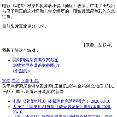
电影《刺猬》根据郑执原著小说《仙症》改编，讲述了王战团
与侄子周正的这对怪咖忘年交经历的一段独具荒诞色彩的东北
往事。
目前影片豆瓣评分7.3分。
【来源：互联网】
我想了解这个游戏：
刺猬索尼克谋杀案截图
(7)
1个图集 »
官网
专区
下载
礼包
关于
刺猬索尼克谋杀案,刺猬,王俊凯,梁琳,金鸡创投,仙症,郑执,
王战团,周正,豆瓣评分,电影
的新闻
电影《流浪地球3》杨紫琼角色造型曝光！
2026-08-10
太强了！网友用AI自制《倚天屠龙记》电影续集
2026-
08-10
《真人快打11》导演不确定是否回归执导第三部，目前