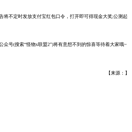
告将不定时发放支付宝红包口令，打开即可得现金大奖;公测起
号(搜索“怪物x联盟2”)将有意想不到的惊喜等待着大家哦~
【来源：】