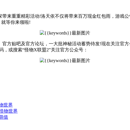
家带来重重精彩活动!洛天依不仅将带来百万现金红包雨，游戏公
利，就等你来领啦!
官方贴吧及官方论坛，一大批神秘活动蓄势待发!现在关注官方公众
，或搜索“怪物X联盟2”关注官方公众号：
物世界
转怪物世界
萌值