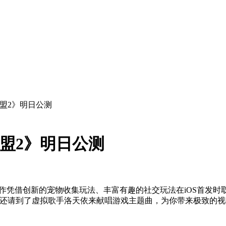
盟2》明日公测
盟2》明日公测
该作凭借创新的宠物收集玩法、丰富有趣的社交玩法在iOS首发
，还请到了虚拟歌手洛天依来献唱游戏主题曲，为你带来极致的视