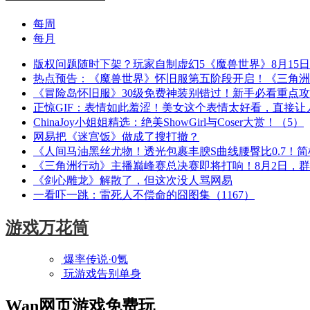
每周
每月
版权问题随时下架？玩家自制虚幻5《魔兽世界》8月15
热点预告：《魔兽世界》怀旧服第五阶段开启！《三角洲
《冒险岛怀旧服》30级免费神装别错过！新手必看重点
正惊GIF：表情如此羞涩！美女这个表情太好看，直接让
ChinaJoy小姐姐精选：绝美ShowGirl与Coser大赏！（5）
网易把《迷宫饭》做成了搜打撤？
《人间马油黑丝尤物！透光包裹丰腴S曲线腰臀比0.7！
《三角洲行动》主播巅峰赛总决赛即将打响！8月2日，
《剑心雕龙》解散了，但这次没人骂网易
一看吓一跳：雷死人不偿命的囧图集（1167）
游戏万花筒
爆率传说·0氪
玩游戏告别单身
Wan网页游戏免费玩