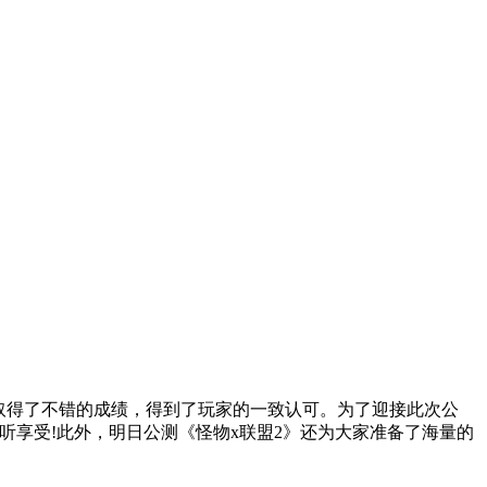
时取得了不错的成绩，得到了玩家的一致认可。为了迎接此次公
听享受!此外，明日公测《怪物x联盟2》还为大家准备了海量的