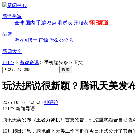
新游热游
全球
国内
手游
盘点
测试表
开服表
怀旧频道
品牌
游戏X博士
正惊游戏
公众号
新闻大全
17173
>
游戏资讯
>
手机端头条
>
正文
玩法据说很新颖？腾讯天美发
2025-10-16 14:25:25
神评论
17173 新闻导语
腾讯天美发布《王者万象棋》首支预告，玩法重构融合自动战斗
10月16日消息，腾讯旗下天美工作室群在今日正式公开了其