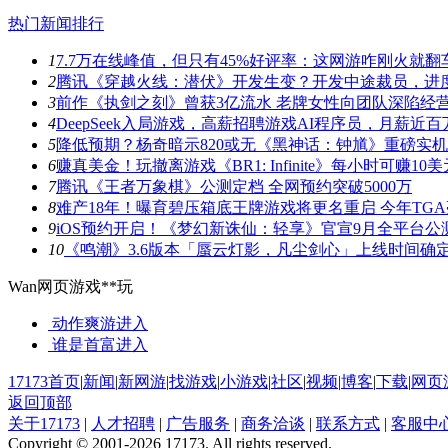
热门新闻排行
1
7.7万在线峰值，但只有45%好评率：这网游咋刚火就翻
2
腾讯《穿越火线：潜伏》开发生变？开发中途裁员，进
3
前作《执剑之刻》曾获3亿流水 老牌女性向团队深陷经
4
DeepSeek入局游戏，高薪招聘游戏AI程序员，月薪近百
5
降低预期？杨奇暗示820或无《黑神话：钟馗》重磅实
6
赚真美金！玩撤离游戏《BR1: Infinite》每小时可赚10美
7
腾讯《王者万象棋》公测定档 全网预约突破5000万
8
难产18年！曝育碧压箱底王牌游戏将更名重启 今年TG
9
iOS预约开启！《梦幻新诛仙：轻享》官宣9月全平台公
10
《鸣潮》3.6版本「蜃云灯影，凡尘剑心」上线时间确
Wan网页游戏**玩
动作爽游
进入
谁是首富
进入
17173首页
|
新闻
|
新网游
|
找游戏
|
小游戏
|
社区
|
视频
|
博客
|
下载
|
网页
返回顶部
关于17173
|
人才招聘
|
广告服务
|
商务洽谈
|
联系方式
|
客服中
Copyright © 2001-2026 17173. All rights reserved.