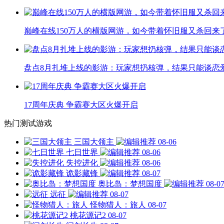
巅峰在线150万人的横版网游，如今带着怀旧服又杀回来
盘点8月扎堆上线的影游：玩家想扔核弹，结果只能谈恋
17周年庆典 争霸赛大区火爆开启
热门测试游戏
三国大领主
08-06
七日世界
08-06
失控进化
08-06
诡影藏锋
08-07
奥比岛：梦想国度
08-0
远征
08-07
怪物猎人：旅人
08-07
桃花源记2
08-07