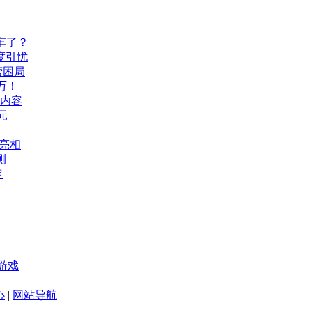
车了？
度引忧
营困局
万！
机内容
元
A亮相
测
定
游戏
心
|
网站导航