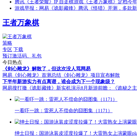
腾讯《王者荣耀》IP 自走棋游戏《王者万象棋》定档今年 9
游戏早报：网易《诡影藏锋》腾讯《怪猎》开测，多款新
王者万象棋
策略
专区
下载
预订激活码、礼包
今日热点
《剑心雕龙》解散了，但这次没人骂网易
网易《剑心雕龙》首测总结
《剑心雕龙》项目宣布解散
下半年新游实力有点离谱，谁会成为下一个现象级？
网易搜打撤《诡影藏锋》新实机演示
8月新游前瞻：《诡秘之
一看吓一跳：雷死人不偿命的囧图集（1171）
绅士日报：国游泳装皮涩度拉爆了！大雷熟女上演蒙眼pla