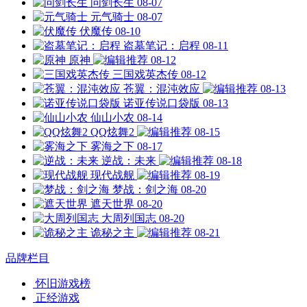
问剑长生
08-07
元气骑士
08-07
伏魔传
08-10
盗墓笔记：启程
08-11
原神
08-12
三国戏英杰传
08-12
苍翼：混沌效应
08-13
诺亚传说口袋版
08-13
仙山小农
08-14
QQ炫舞2
08-15
雾海之下
08-17
逆战：未来
08-18
现代战舰
08-19
梦战：剑之海
08-20
遮天世界
08-20
大周列国志
08-20
诡秘之主
08-21
品牌栏目
怀旧游戏榜
正经游戏