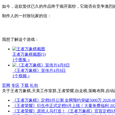
如今，这款蛰伏已久的作品终于揭开面纱，它能否在竞争激烈
制作人的
一封致玩家的信：
我想了解这个游戏：
王者万象棋截图
(5)
1个图集 »
《王者万象棋》宣传片4月8日
1个视频 »
官网
专区
下载
礼包
关于
王者万象棋,天美工作室群,王者荣耀,自走棋,策略布阵,自动
《王者万象棋》定档9月公测 全网预约突破5000万
2026-0
《王者荣耀》衍生作正式定档9月上线！大量免费福利
20
《王者荣耀》原班人马打造！《王者万象棋》官宣定档9月