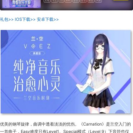
其他
写实
2D
即时
音乐
音游
唯美
内购
单机
高画质
日系
中文
联网
雷亚
礼包>>
IOS下载>>
安卓下载>>
优美的钢琴旋律，曲调中透着淡淡的忧伤。《Carnation》是兰空入门的
一首曲子，Easy难度只有Level1。Special模式（Level 9）下音符也仅