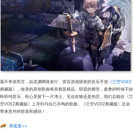
毫不夸张而言，由龙渊网络发行、雷亚游戏研发的音乐手游
《兰空VOEZ
典藏版》，收录的原创歌曲每首都是精品。喧嚣的都市，疲惫的时候不妨
聆听纯音乐，给心灵留下一片净土。无论欢愉还是伤悲，我们总能在《兰
空VOEZ典藏版》上寻到与自己共鸣的歌曲。《兰空VOEZ典藏版》总会
带来意外的惊喜和感动！
再逛逛>>