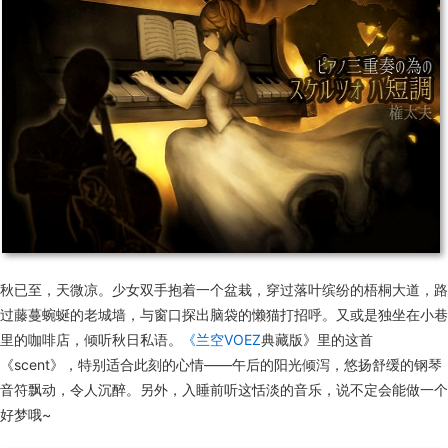
秋已至，天微凉。少女双手抱着一个盆栽，穿过落叶缤纷的梧桐大道，路
过藤蔓蜿蜒的老城墙，与窗口探出脑袋的懒猫打招呼。又或是独坐在小巷
里的咖啡店，倾听秋日私语。
《兰空VOEZ
典藏版》里的这首
《scent》，特别适合此刻的心情——午后的阳光倾泻，悠扬舒缓的钢琴
音符飘动，令人沉醉。另外，入睡前听这恬淡的音乐，说不定会能做一个
好梦哦~