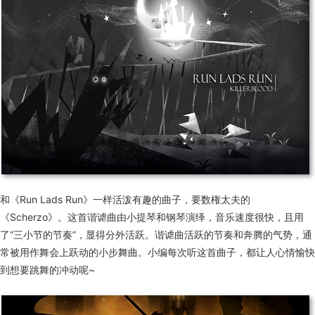
和《Run Lads Run》一样活泼有趣的曲子，要数権太夫的
《Scherzo》。这首谐谑曲由小提琴和钢琴演绎，音乐速度很快，且用
了“三小节的节奏”，显得分外活跃。谐谑曲活跃的节奏和奔腾的气势，通
常被用作舞会上跃动的小步舞曲。小编每次听这首曲子，都让人心情愉快
到想要跳舞的冲动呢~