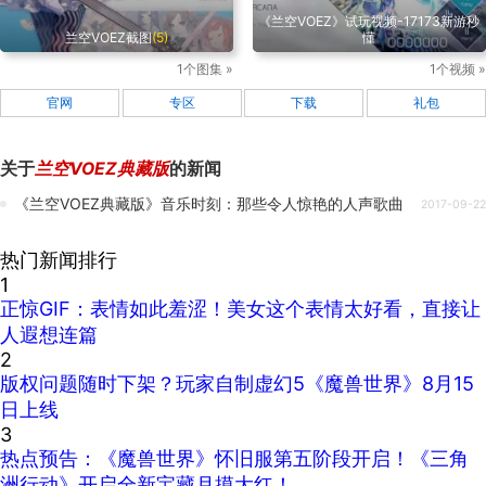
《兰空VOEZ》试玩视频-17173新游秒
兰空VOEZ截图
(5)
懂
1个图集 »
1个视频 »
官网
专区
下载
礼包
关于
兰空VOEZ典藏版
的新闻
《兰空VOEZ典藏版》音乐时刻：那些令人惊艳的人声歌曲
2017-09-22
热门新闻排行
1
正惊GIF：表情如此羞涩！美女这个表情太好看，直接让
人遐想连篇
2
版权问题随时下架？玩家自制虚幻5《魔兽世界》8月15
日上线
3
热点预告：《魔兽世界》怀旧服第五阶段开启！《三角
洲行动》开启全新宝藏月摸大红！