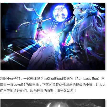
跑啊小伙子们，一起翘课吗？由KillerBlood带来的《Run Lads Run》不
愧是一首Level16的魔王曲，下落的音符仿佛调皮的捣蛋的小孩，让大人
们不停地追赶他们。欢乐轻快的曲调，阳光又治愈！