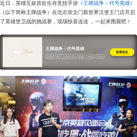
近日，英雄互娱首款生存竞技手游
《王牌战争：代号英雄》
（以下简称王牌战争）在北京崇文门新世界汉堡王门店开启
了英雄堡卫战的挑战赛，现场惊喜连连 ，一起来围观吧！
王牌战争：代号英雄
查看更多
其他
第三人称射击
冒险
对战
竞技
射击
大逃杀
道具收费