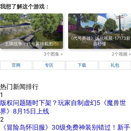
我想了解这个游戏：
《代号英雄》试玩视频-17173新
王牌战争：代号英雄截图
(5)
游秒懂
3个图集 »
2个视频 »
官网
专区
下载
礼包
热门新闻排行
1
版权问题随时下架？玩家自制虚幻5《魔兽世
界》8月15日上线
2
《冒险岛怀旧服》30级免费神装别错过！新手