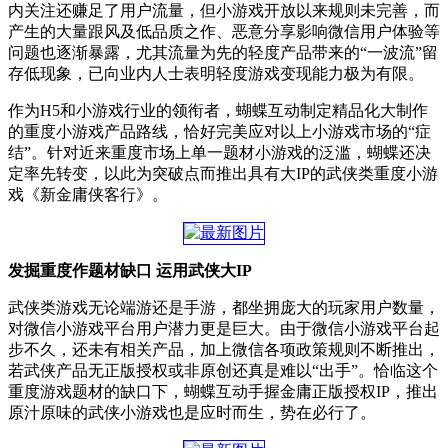
内关注还赚足了用户流量，但小游戏开放以来规则未完善，而
产生的大量跟风及低品质之作、恶意分享影响微信用户体验等
问题也逐渐暴露，尤其流量为先的轻度产品带来的“一波流”留
存低现象，已向业内人士表明轻度游戏变现能力极为有限。
作为H5和小游戏行业的领衔者，蝴蝶互动制定精品化大制作
的重度小游戏产品路线，恰好完美应对以上小游戏市场的“症
结”。针对近来重度市场上单一题材小游戏的泛滥，蝴蝶还决
定率先转变，以此为突破点而推出具有大IP的武侠类重度小游
戏《新金庸侠客行》。
发掘重度作题材缺口 运用武侠大IP
武侠类游戏无论端游还是手游，都坐拥庞大的玩家用户数量，
对微信小游戏平台用户潜力更是巨大。由于微信小游戏平台起
步不久，还未有相关产品，加上微信各项政策规则不断推出，
若武侠产品无正版授权或非原创还真是难以“出手”。恰临这个
重度游戏题材的缺口下，蝴蝶互动手握金庸正版授权IP，推出
原汁原味的武侠小游戏也是应时而生，势在必行了。