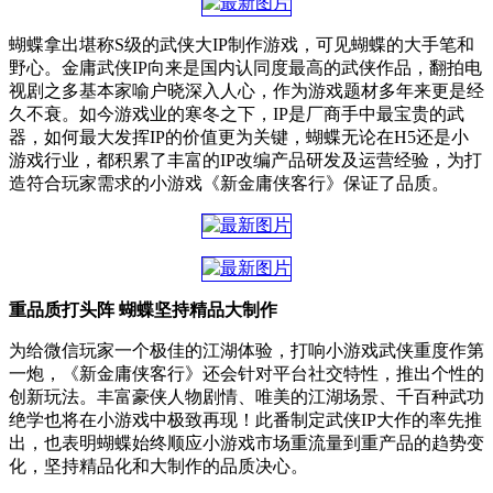
蝴蝶拿出堪称S级的武侠大IP制作游戏，可见蝴蝶的大手笔和
野心。金庸武侠IP向来是国内认同度最高的武侠作品，翻拍电
视剧之多基本家喻户晓深入人心，作为游戏题材多年来更是经
久不衰。如今游戏业的寒冬之下，IP是厂商手中最宝贵的武
器，如何最大发挥IP的价值更为关键，蝴蝶无论在H5还是小
游戏行业，都积累了丰富的IP改编产品研发及运营经验，为打
造符合玩家需求的小游戏《新金庸侠客行》保证了品质。
重品质打头阵 蝴蝶坚持精品大制作
为给微信玩家一个极佳的江湖体验，打响小游戏武侠重度作第
一炮，《新金庸侠客行》还会针对平台社交特性，推出个性的
创新玩法。丰富豪侠人物剧情、唯美的江湖场景、千百种武功
绝学也将在小游戏中极致再现！此番制定武侠IP大作的率先推
出，也表明蝴蝶始终顺应小游戏市场重流量到重产品的趋势变
化，坚持精品化和大制作的品质决心。