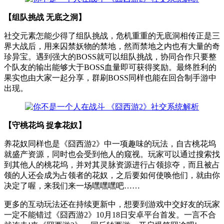
【组队挑战 无底之洞】
社交元素怎能少得了组队挑战，危机重重的无底洞相传正是三
界大战后，用来囚禁妖物的禁地，然而禁地之内也有大量的奇
珍异宝。遇到强大的BOSS就可以组队挑战，协同合作只要整
个队友的输出能够大于BOSS血量即可获得奖励。最终胜利的
果实也由大家一起分享，群刷BOSS同样也能在回合制手游中
出现。
【守桃花坞 捉拿花奴】
养花奴同样也是《囧西游2》中一项趣味的玩法，自古桃花坞
就盛产资源，同时也会受到他人的窥视。玩家可以通过搜索找
到其他人的桃花坞，并对其灵脉资源进行占领掠夺，而且被占
领的人还会成为占领者的花奴，之后要如何使唤他们，就由你
决定了喔，来我们来一场嘿嘿嘿吧……
更多的互动玩法还在持续更新中，想要到游戏中交好友的玩家
一定不能错过《囧西游2》10月18日安卓平台首发。一言不合