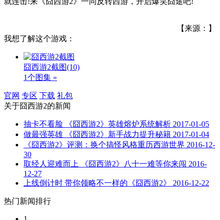
就连击!来《囧西游2》一同反转西游，开启爆笑囧途吧!
【来源：】
我想了解这个游戏：
囧西游2截图
(10)
1个图集 »
官网
专区
下载
礼包
关于
囧西游2
的新闻
抽卡不看脸 《囧西游2》英雄熔炉系统解析
2017-01-05
做最强英雄 《囧西游2》新手战力提升秘籍
2017-01-04
《囧西游2》评测：换个搞怪风格重历西游世界
2016-12-
30
取经人迎难而上 《囧西游2》八十一难等你来闯
2016-
12-27
上线倒计时 带你领略不一样的《囧西游2》
2016-12-22
热门新闻排行
1