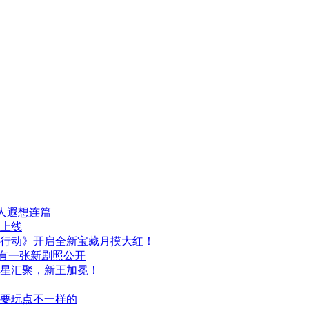
人遐想连篇
日上线
行动》开启全新宝藏月摸大红！
布，另有一张新剧照公开
群星汇聚，新王加冕！
次要玩点不一样的