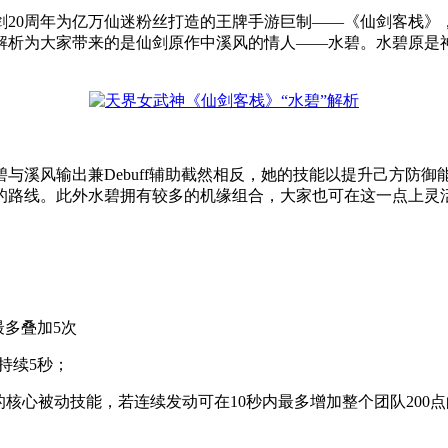
剑20周年为亿万仙迷粉丝打造的王牌手游巨制——《仙剑客栈》
解析为大家带来的是仙剑原作中溪风的情人——水碧。水碧原是神
与溪风输出兼Debuff辅助截然相反，她的技能以提升己方防
力的路线。此外水碧拥有较多的机缘组合，大家也可在这一点上灵
最多叠加5次
持续5秒；
的核心被动技能，若连续发动可在10秒内最多增加整个团队20