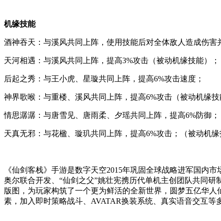
机缘技能
酒神吞天：与溪风共同上阵，使用技能后对全体敌人造成伤害
天河相遇：与溪风共同上阵，提高3%攻击（被动机缘技能）；
后起之秀：与王小虎、星璇共同上阵，提高6%攻击速度；
神界歌喉：与重楼、溪风共同上阵，提高6%攻击（被动机缘技
情思潺潺：与唐雪见、唐雨柔、夕瑶共同上阵，提高6%防御；
天真无邪：与花楹、璇玑共同上阵，提高6%攻击；（被动机缘
《仙剑客栈》手游是数字天空2015年巩固全球战略进军国内
奥尔联合开发、“仙剑之父”姚壮宪携历代单机主创团队共同研
版图，为玩家构筑了一个更为鲜活的全新世界，圆梦五亿华人仙
素，加入即时策略战斗、AVATAR换装系统、真实语音交互