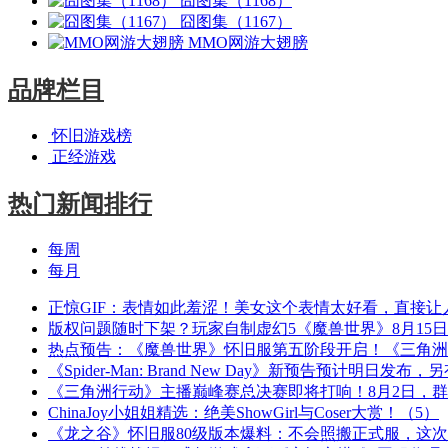
囧图集（1168）
囧图集（1167）
MMO网游大翅膀
品牌栏目
怀旧游戏榜
正经游戏
热门新闻排行
每周
每月
正惊GIF：表情如此羞涩！美女这个表情太好看，直接让
版权问题随时下架？玩家自制虚幻5《魔兽世界》8月15
热点预告：《魔兽世界》怀旧服第五阶段开启！《三角洲
《Spider-Man: Brand New Day》新预告预计明日发
《三角洲行动》主播巅峰赛总决赛即将打响！8月2日，
ChinaJoy小姐姐精选：绝美ShowGirl与Coser大赏！（5）
《龙之谷》怀旧服80级版本爆料：不会照搬正式服，这