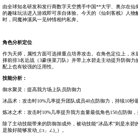
由全球知名研发和发行商数字天空携手中国**大宇、奥尔在仙
的趣味玩法进入游戏即可亲自体验。今天的《仙剑客栈》人物
时，同魔神溪风一见钟情相约私奔。
角色分析定位
作为天师，属性方面可选择重点培养攻击。在角色定位上，水碧
择前排3名近战（3豪侠菜刀队）并带上水碧走主动提升防御
配上也有较强的泛用性。
技能分析：
御水聚灵：提高我方场上队员防御力
冰晶术：攻击时10%几率提升团队成员40点防御力，持续10秒
炼冰之术：攻击时10%几率提升我方血量最低角色150点防御，
除了主动技能带来的防御加成外，被动技能“冰晶术”则是水碧
是脸好能够发动_(:з」∠)_）。