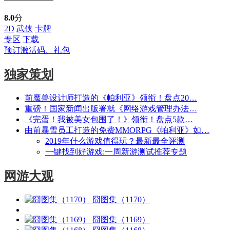
8.0
分
2D
武侠
卡牌
专区
下载
预订激活码、礼包
独家策划
前魔兽设计师打造的《帕利亚》领衔！盘点20…
重磅！国家新闻出版署就《网络游戏管理办法…
《完蛋！我被美女包围了！》领衔！盘点5款…
由前暴雪员工打造的免费MMORPG《帕利亚》如…
2019年什么游戏值得玩？最新最全评测
一键找到好游戏:一周新游测试推荐专题
网游大观
囧图集（1170）
囧图集（1169）