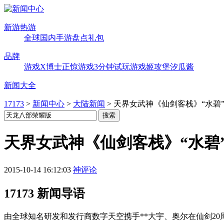
新游热游
全球
国内
手游
盘点
礼包
品牌
游戏X博士
正惊游戏
3分钟试玩
游戏姬攻堡
汐瓜酱
新闻大全
17173
>
新闻中心
>
大陆新闻
>
天界女武神《仙剑客栈》“水碧
天界女武神《仙剑客栈》“水碧
2015-10-14 16:12:03
神评论
17173 新闻导语
​由全球知名研发和发行商数字天空携手**大宇、奥尔在仙剑2