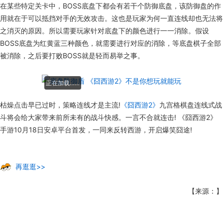
在某些特定关卡中，BOSS底盘下都会有若干个防御底盘，该防御盘的作
用就在于可以抵挡对手的无效攻击。这也是玩家为何一直连线却也无法将
之消灭的原因。所以需要玩家针对底盘下的颜色进行一一消除。假设
BOSS底盘为红黄蓝三种颜色，就需要进行对应的消除，等底盘棋子全部
被消除，之后要打败BOSS就是轻而易举之事。
正在加载……
枯燥点击早已过时，策略连线才是主流!
《囧西游2》
九宫格棋盘连线式战
斗将会给大家带来前所未有的战斗快感。一言不合就连击! 《囧西游2》
手游10月18日安卓平台首发，一同来反转西游，开启爆笑囧途!
再逛逛>>
【来源：】