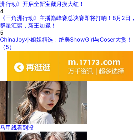
洲行动》开启全新宝藏月摸大红！
4
《三角洲行动》主播巅峰赛总决赛即将打响！8月2日，
群星汇聚，新王加冕！
5
ChinaJoy小姐姐精选：绝美ShowGirl与Coser大赏！
（5）
马甲线看到没