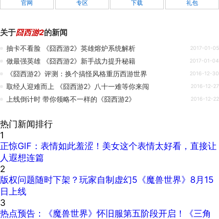
官网
专区
下载
礼包
关于
囧西游2
的新闻
抽卡不看脸 《囧西游2》英雄熔炉系统解析
2017-01-05
做最强英雄 《囧西游2》新手战力提升秘籍
2017-01-04
《囧西游2》评测：换个搞怪风格重历西游世界
2016-12-30
取经人迎难而上 《囧西游2》八十一难等你来闯
2016-12-27
上线倒计时 带你领略不一样的《囧西游2》
2016-12-22
热门新闻排行
1
正惊GIF：表情如此羞涩！美女这个表情太好看，直接让
人遐想连篇
2
版权问题随时下架？玩家自制虚幻5《魔兽世界》8月15
日上线
3
热点预告：《魔兽世界》怀旧服第五阶段开启！《三角