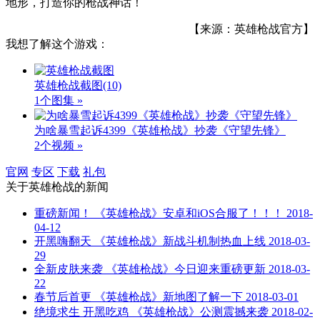
地形，打造你的枪战神话！
【来源：英雄枪战官方】
我想了解这个游戏：
英雄枪战截图
(10)
1个图集 »
为啥暴雪起诉4399《英雄枪战》抄袭《守望先锋》
2个视频 »
官网
专区
下载
礼包
关于
英雄枪战
的新闻
重磅新闻！ 《英雄枪战》安卓和iOS合服了！！！
2018-
04-12
开黑嗨翻天 《英雄枪战》新战斗机制热血上线
2018-03-
29
全新皮肤来袭 《英雄枪战》今日迎来重磅更新
2018-03-
22
春节后首更 《英雄枪战》新地图了解一下
2018-03-01
绝境求生 开黑吃鸡 《英雄枪战》公测震撼来袭
2018-02-